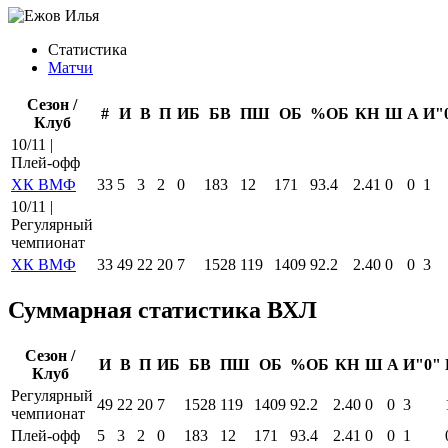
Статистика
Матчи
Сезон /
#
И
В
П
ИБ
БВ
ПШ
ОБ
%ОБ
КН
Ш
А
И"
Клуб
10/11 |
Плей-офф
ХК ВМФ
33
5
3
2
0
183
12
171
93.4
2.41
0
0
1
10/11 |
Регулярный
чемпионат
ХК ВМФ
33
49
22
20
7
1528
119
1409
92.2
2.40
0
0
3
Суммарная статистика ВХЛ
Сезон /
И
В
П
ИБ
БВ
ПШ
ОБ
%ОБ
КН
Ш
А
И"0"
Клуб
Регулярный
49
22
20
7
1528
119
1409
92.2
2.40
0
0
3
чемпионат
Плей-офф
5
3
2
0
183
12
171
93.4
2.41
0
0
1