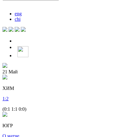
eng
chi
21
Май
ХИМ
1
:
2
(0:1 1:1 0:0)
ЮГР
О матче