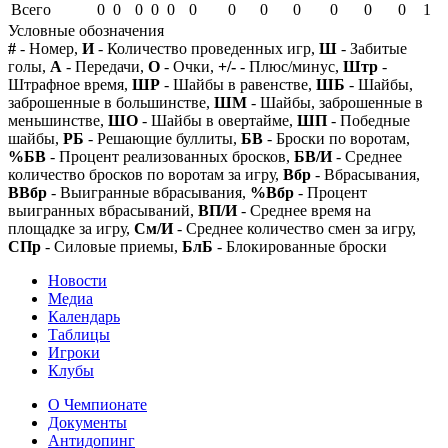
Всего
0
0
0
0
0
0
0
0
0
0
0
0
1
Условные обозначения
#
- Номер,
И
- Количество проведенных игр,
Ш
- Забитые
голы,
А
- Передачи,
О
- Очки,
+/-
- Плюс/минус,
Штр
-
Штрафное время,
ШР
- Шайбы в равенстве,
ШБ
- Шайбы,
заброшенные в большинстве,
ШМ
- Шайбы, заброшенные в
меньшинстве,
ШО
- Шайбы в овертайме,
ШП
- Победные
шайбы,
РБ
- Решающие буллиты,
БВ
- Броски по воротам,
%БВ
- Процент реализованных бросков,
БВ/И
- Среднее
количество бросков по воротам за игру,
Вбр
- Вбрасывания,
ВВбр
- Выигранные вбрасывания,
%Вбр
- Процент
выигранных вбрасываний,
ВП/И
- Среднее время на
площадке за игру,
См/И
- Среднее количество смен за игру,
СПр
- Силовые приемы,
БлБ
- Блокированные броски
Новости
Медиа
Календарь
Таблицы
Игроки
Клубы
О Чемпионате
Документы
Антидопинг