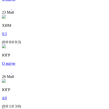
23
Май
ХИМ
0
:
3
(0:0 0:0 0:3)
ЮГР
О матче
26
Май
ЮГР
4
:
0
(0:0 1:0 3:0)