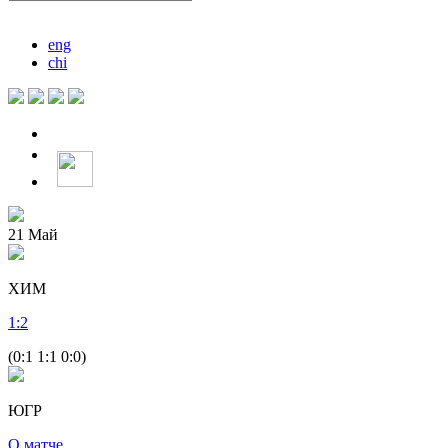
eng
chi
21
Май
ХИМ
1
:
2
(0:1 1:1 0:0)
ЮГР
О матче