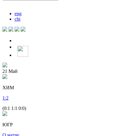
eng
chi
21
Май
ХИМ
1
:
2
(0:1 1:1 0:0)
ЮГР
О матче