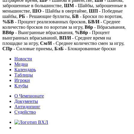
Штрафное время,
ШР
- Шайбы в равенстве,
ШБ
- Шайбы,
заброшенные в большинстве,
ШМ
- Шайбы, заброшенные в
меньшинстве,
ШО
- Шайбы в овертайме,
ШП
- Победные
шайбы,
РБ
- Решающие буллиты,
БВ
- Броски по воротам,
%БВ
- Процент реализованных бросков,
БВ/И
- Среднее
количество бросков по воротам за игру,
Вбр
- Вбрасывания,
ВВбр
- Выигранные вбрасывания,
%Вбр
- Процент
выигранных вбрасываний,
ВП/И
- Среднее время на
площадке за игру,
См/И
- Среднее количество смен за игру,
СПр
- Силовые приемы,
БлБ
- Блокированные броски
Новости
Медиа
Календарь
Таблицы
Игроки
Клубы
О Чемпионате
Документы
Антидопинг
Судейство