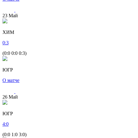
23
Май
ХИМ
0
:
3
(0:0 0:0 0:3)
ЮГР
О матче
26
Май
ЮГР
4
:
0
(0:0 1:0 3:0)