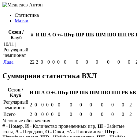
Статистика
Матчи
Сезон /
#
И
Ш
А
О
+/-
Штр
ШР
ШБ
ШМ
ШО
ШП
РБ
Клуб
10/11 |
Регулярный
чемпионат
Лада
22
2
0
0
0
0
0
0
0
0
0
0
0
Суммарная статистика ВХЛ
Сезон /
И
Ш
А
О
+/-
Штр
ШР
ШБ
ШМ
ШО
ШП
РБ
БВ
Клуб
Регулярный
2
0
0
0
0
0
0
0
0
0
0
0
2
чемпионат
Всего
2
0
0
0
0
0
0
0
0
0
0
0
2
Условные обозначения
#
- Номер,
И
- Количество проведенных игр,
Ш
- Забитые
голы,
А
- Передачи,
О
- Очки,
+/-
- Плюс/минус,
Штр
-