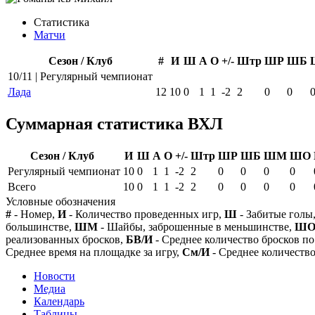
Статистика
Матчи
Сезон / Клуб
#
И
Ш
А
О
+/-
Штр
ШР
ШБ
10/11 | Регулярный чемпионат
Лада
12
10
0
1
1
-2
2
0
0
Суммарная статистика ВХЛ
Сезон / Клуб
И
Ш
А
О
+/-
Штр
ШР
ШБ
ШМ
ШО
Регулярный чемпионат
10
0
1
1
-2
2
0
0
0
0
Всего
10
0
1
1
-2
2
0
0
0
0
Условные обозначения
#
- Номер,
И
- Количество проведенных игр,
Ш
- Забитые голы
большинстве,
ШМ
- Шайбы, заброшенные в меньшинстве,
Ш
реализованных бросков,
БВ/И
- Среднее количество бросков по
Среднее время на площадке за игру,
См/И
- Среднее количество
Новости
Медиа
Календарь
Таблицы