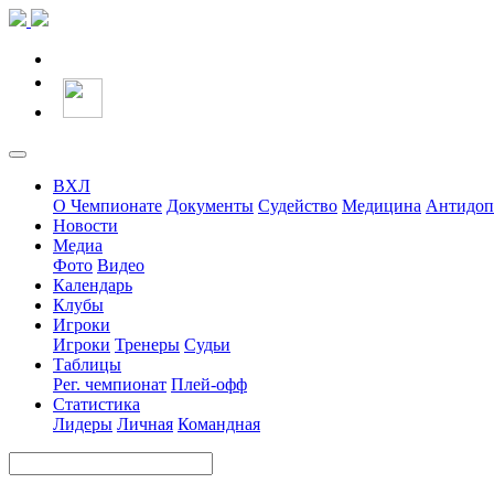
ВХЛ
О Чемпионате
Документы
Судейство
Медицина
Антидоп
Новости
Медиа
Фото
Видео
Календарь
Клубы
Игроки
Игроки
Тренеры
Судьи
Таблицы
Рег. чемпионат
Плей-офф
Статистика
Лидеры
Личная
Командная