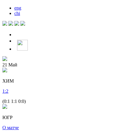
eng
chi
21
Май
ХИМ
1
:
2
(0:1 1:1 0:0)
ЮГР
О матче