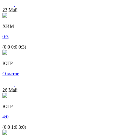
23
Май
ХИМ
0
:
3
(0:0 0:0 0:3)
ЮГР
О матче
26
Май
ЮГР
4
:
0
(0:0 1:0 3:0)