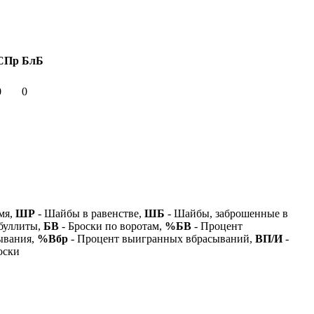
СПр
БлБ
0
0
мя,
ШР
- Шайбы в равенстве,
ШБ
- Шайбы, заброшенные в
буллиты,
БВ
- Броски по воротам,
%БВ
- Процент
ывания,
%Вбр
- Процент выигранных вбрасываний,
ВП/И
-
оски