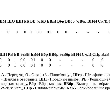
ШМ
ШО
ШП
РБ
БВ
%БВ
БВ/И
Вбр
ВВбр
%Вбр
ВП/И
См/И
0
0
0
0
1
0.0
0.1
0
0
-
-
-
ШП
РБ
БВ
%БВ
БВ/И
Вбр
ВВбр
%Вбр
ВП/И
См/И
СПр
БлБ
0
0
1
0.0
0.1
0
0
-
-
-
0
0
0
0
1
0.0
0.1
0
0
-
-
-
0
0
,
А
- Передачи,
О
- Очки,
+/-
- Плюс/минус,
Штр
- Штрафное вре
О
- Шайбы в овертайме,
ШП
- Победные шайбы,
РБ
- Решающие 
 воротам за игру,
Вбр
- Вбрасывания,
ВВбр
- Выигранные вбрас
 смен за игру,
СПр
- Силовые приемы,
БлБ
- Блокированные бр