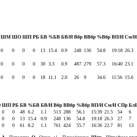
ШМ
ШО
ШП
РБ
БВ
%БВ
БВ/И
Вбр
ВВбр
%Вбр
ВП/И
См/И
0
0
0
0
13
15.4
0.9
248
136
54.8
19:18
26.3
0
0
0
0
30
3.3
0.9
487
279
57.3
16:40
23.1
0
0
0
0
18
11.1
2.0
26
9
34.6
11:56
15.6
О
ШП
РБ
БВ
%БВ
БВ/И
Вбр
ВВбр
%Вбр
ВП/И
См/И
СПр
Бл
0
0
48
6.2
1.1
513
288
56.1
15:39
21.5
54
6
0
0
13
15.4
0.9
248
136
54.8
19:18
26.3
27
7
0
0
61
8.2
1.1
761
424
55.7
16:36
22.7
81
13