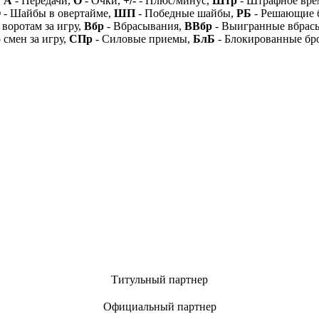
,
А
- Передачи,
О
- Очки,
+/-
- Плюс/минус,
Штр
- Штрафное вре
О
- Шайбы в овертайме,
ШП
- Победные шайбы,
РБ
- Решающие 
 воротам за игру,
Вбр
- Вбрасывания,
ВВбр
- Выигранные вбрас
 смен за игру,
СПр
- Силовые приемы,
БлБ
- Блокированные бр
Титульный партнер
Официальный партнер