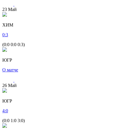
23
Май
ХИМ
0
:
3
(0:0 0:0 0:3)
ЮГР
О матче
26
Май
ЮГР
4
:
0
(0:0 1:0 3:0)