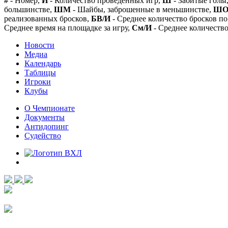
#
- Номер,
И
- Количество проведенных игр,
Ш
- Забитые голы
большинстве,
ШМ
- Шайбы, заброшенные в меньшинстве,
Ш
реализованных бросков,
БВ/И
- Среднее количество бросков по
Среднее время на площадке за игру,
См/И
- Среднее количество
Новости
Медиа
Календарь
Таблицы
Игроки
Клубы
О Чемпионате
Документы
Антидопинг
Судейство