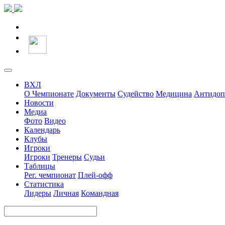
ВХЛ
О Чемпионате
Документы
Судейство
Медицина
Антидоп
Новости
Медиа
Фото
Видео
Календарь
Клубы
Игроки
Игроки
Тренеры
Судьи
Таблицы
Рег. чемпионат
Плей-офф
Статистика
Лидеры
Личная
Командная