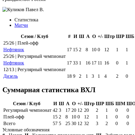
Статистика
Матчи
Сезон / Клуб
#
И
Ш
А
О
+/-
Штр
ШР
ШБ
25/26 | Плей-офф
Нефтяник
17
15
2
8
10
0
12
1
1
25/26 | Регулярный чемпионат
Нефтяник
17
33
1
16
17
11
16
0
1
12/13 | Регулярный чемпионат
Дизель
18
9
2
1
3
1
4
2
0
Суммарная статистика ВХЛ
Сезон / Клуб
И
Ш
А
О
+/-
Штр
ШР
ШБ
ШМ
Ш
Регулярный чемпионат
42
3
17
20
12
20
2
1
0
0
Плей-офф
15
2
8
10
0
12
1
1
0
0
Всего
57
5
25
30
12
32
3
2
0
0
Условные обозначения