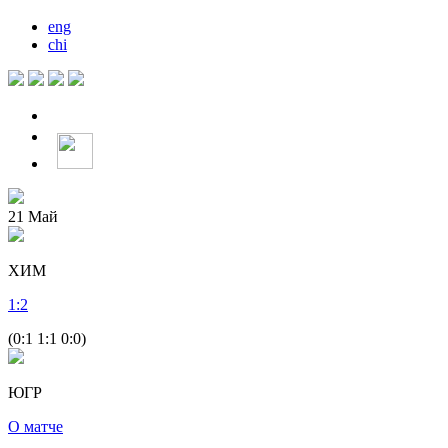
eng
chi
21
Май
ХИМ
1
:
2
(0:1 1:1 0:0)
ЮГР
О матче