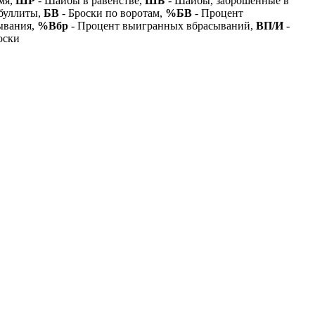
мя,
ШР
- Шайбы в равенстве,
ШБ
- Шайбы, заброшенные в
буллиты,
БВ
- Броски по воротам,
%БВ
- Процент
ывания,
%Вбр
- Процент выигранных вбрасываний,
ВП/И
-
оски