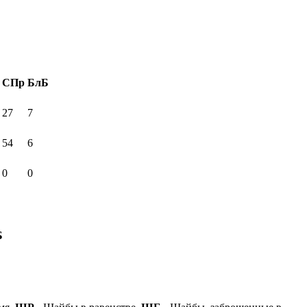
СПр
БлБ
27
7
54
6
0
0
Б