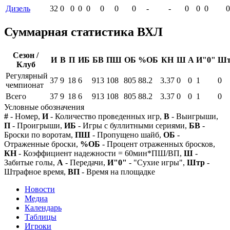
Дизель
32
0
0
0
0
0
0
0
-
-
0
0
0
0
Суммарная статистика ВХЛ
Сезон /
И
В
П
ИБ
БВ
ПШ
ОБ
%ОБ
КН
Ш
А
И"0"
Шт
Клуб
Регулярный
37
9
18
6
913
108
805
88.2
3.37
0
0
1
0
чемпионат
Всего
37
9
18
6
913
108
805
88.2
3.37
0
0
1
0
Условные обозначения
#
- Номер,
И
- Количество проведенных игр,
В
- Выигрыши,
П
- Проигрыши,
ИБ
- Игры с буллитными сериями,
БВ
-
Броски по воротам,
ПШ
- Пропущено шайб,
ОБ
-
Отраженные броски,
%ОБ
- Процент отраженных бросков,
КН
- Коэффициент надежности = 60мин*ПШ/ВП,
Ш
-
Забитые голы,
А
- Передачи,
И"0"
- "Сухие игры",
Штр
-
Штрафное время,
ВП
- Время на площадке
Новости
Медиа
Календарь
Таблицы
Игроки