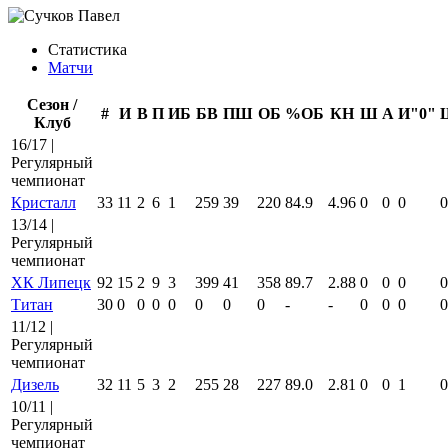
Статистика
Матчи
Сезон /
#
И
В
П
ИБ
БВ
ПШ
ОБ
%ОБ
КН
Ш
А
И"0"
Клуб
16/17 |
Регулярный
чемпионат
Кристалл
33
11
2
6
1
259
39
220
84.9
4.96
0
0
0
0
13/14 |
Регулярный
чемпионат
ХК Липецк
92
15
2
9
3
399
41
358
89.7
2.88
0
0
0
0
Титан
30
0
0
0
0
0
0
0
-
-
0
0
0
0
11/12 |
Регулярный
чемпионат
Дизель
32
11
5
3
2
255
28
227
89.0
2.81
0
0
1
0
10/11 |
Регулярный
чемпионат