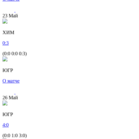
23
Май
ХИМ
0
:
3
(0:0 0:0 0:3)
ЮГР
О матче
26
Май
ЮГР
4
:
0
(0:0 1:0 3:0)