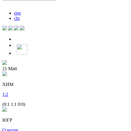
eng
chi
21
Май
ХИМ
1
:
2
(0:1 1:1 0:0)
ЮГР
О матче