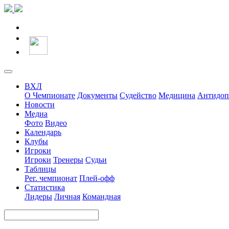
ВХЛ
О Чемпионате
Документы
Судейство
Медицина
Антидоп
Новости
Медиа
Фото
Видео
Календарь
Клубы
Игроки
Игроки
Тренеры
Судьи
Таблицы
Рег. чемпионат
Плей-офф
Статистика
Лидеры
Личная
Командная