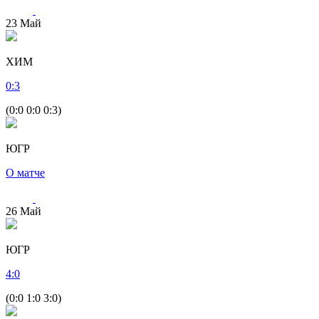
23
Май
ХИМ
0
:
3
(0:0 0:0 0:3)
ЮГР
О матче
26
Май
ЮГР
4
:
0
(0:0 1:0 3:0)