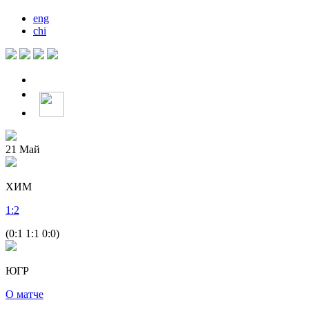
eng
chi
21
Май
ХИМ
1
:
2
(0:1 1:1 0:0)
ЮГР
О матче