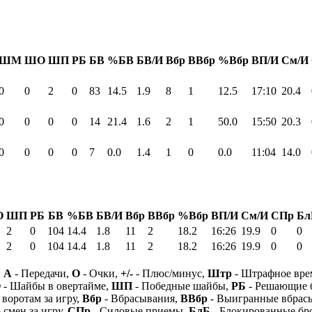
ШМ
ШО
ШП
РБ
БВ
%БВ
БВ/И
Вбр
ВВбр
%Вбр
ВП/И
См/И
0
0
2
0
83
14.5
1.9
8
1
12.5
17:10
20.4
0
0
0
0
14
21.4
1.6
2
1
50.0
15:50
20.3
0
0
0
0
7
0.0
1.4
1
0
0.0
11:04
14.0
О
ШП
РБ
БВ
%БВ
БВ/И
Вбр
ВВбр
%Вбр
ВП/И
См/И
СПр
Бл
2
0
104
14.4
1.8
11
2
18.2
16:26
19.9
0
0
2
0
104
14.4
1.8
11
2
18.2
16:26
19.9
0
0
,
А
- Передачи,
О
- Очки,
+/-
- Плюс/минус,
Штр
- Штрафное вре
О
- Шайбы в овертайме,
ШП
- Победные шайбы,
РБ
- Решающие 
 воротам за игру,
Вбр
- Вбрасывания,
ВВбр
- Выигранные вбрас
 смен за игру,
СПр
- Силовые приемы,
БлБ
- Блокированные бр