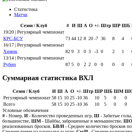
Статистика
Матчи
Сезон / Клуб
#
И
Ш
А
О
+/-
Штр
ШР
ШБ
19/20 | Регулярный чемпионат
КРС-БСУ
73
44
12
8
20
-7
36
8
4
16/17 | Регулярный чемпионат
Химик
82
9
3
0
3
-3
0
2
1
13/14 | Регулярный чемпионат
Рубин
87
5
0
2
2
0
0
0
0
Суммарная статистика ВХЛ
Сезон / Клуб
И
Ш
А
О
+/-
Штр
ШР
ШБ
ШМ
Ш
Регулярный чемпионат
58
15
10
25
-10
36
10
5
0
0
Всего
58
15
10
25
-10
36
10
5
0
0
Условные обозначения
#
- Номер,
И
- Количество проведенных игр,
Ш
- Забитые голы
большинстве,
ШМ
- Шайбы, заброшенные в меньшинстве,
Ш
реализованных бросков,
БВ/И
- Среднее количество бросков по
Среднее время на площадке за игру,
См/И
- Среднее количество