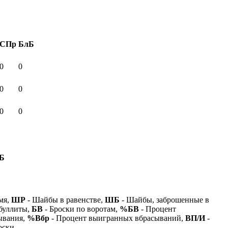
СПр
БлБ
0
0
0
0
0
0
Б
мя,
ШР
- Шайбы в равенстве,
ШБ
- Шайбы, заброшенные в
буллиты,
БВ
- Броски по воротам,
%БВ
- Процент
ывания,
%Вбр
- Процент выигранных вбрасываний,
ВП/И
-
оски