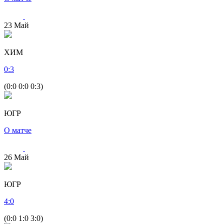
23
Май
ХИМ
0
:
3
(0:0 0:0 0:3)
ЮГР
О матче
26
Май
ЮГР
4
:
0
(0:0 1:0 3:0)