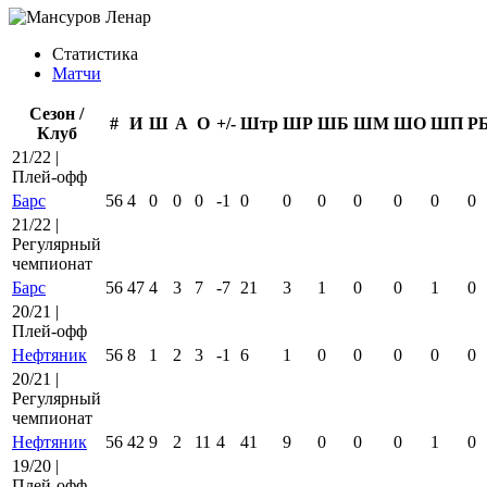
Статистика
Матчи
Сезон /
#
И
Ш
А
О
+/-
Штр
ШР
ШБ
ШМ
ШО
ШП
Р
Клуб
21/22 |
Плей-офф
Барс
56
4
0
0
0
-1
0
0
0
0
0
0
0
21/22 |
Регулярный
чемпионат
Барс
56
47
4
3
7
-7
21
3
1
0
0
1
0
20/21 |
Плей-офф
Нефтяник
56
8
1
2
3
-1
6
1
0
0
0
0
0
20/21 |
Регулярный
чемпионат
Нефтяник
56
42
9
2
11
4
41
9
0
0
0
1
0
19/20 |
Плей-офф