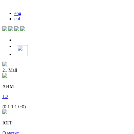
eng
chi
21
Май
ХИМ
1
:
2
(0:1 1:1 0:0)
ЮГР
О матче