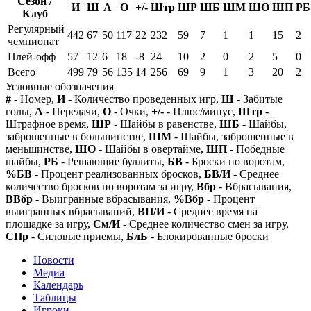
Сезон /
И
Ш
А
О
+/-
Штр
ШР
ШБ
ШМ
ШО
ШП
РБ
Клуб
Регулярный
442
67
50
117
22
232
59
7
1
1
15
2
чемпионат
Плей-офф
57
12
6
18
-8
24
10
2
0
2
5
0
Всего
499
79
56
135
14
256
69
9
1
3
20
2
Условные обозначения
#
- Номер,
И
- Количество проведенных игр,
Ш
- Забитые
голы,
А
- Передачи,
О
- Очки,
+/-
- Плюс/минус,
Штр
-
Штрафное время,
ШР
- Шайбы в равенстве,
ШБ
- Шайбы,
заброшенные в большинстве,
ШМ
- Шайбы, заброшенные в
меньшинстве,
ШО
- Шайбы в овертайме,
ШП
- Победные
шайбы,
РБ
- Решающие буллиты,
БВ
- Броски по воротам,
%БВ
- Процент реализованных бросков,
БВ/И
- Среднее
количество бросков по воротам за игру,
Вбр
- Вбрасывания,
ВВбр
- Выигранные вбрасывания,
%Вбр
- Процент
выигранных вбрасываний,
ВП/И
- Среднее время на
площадке за игру,
См/И
- Среднее количество смен за игру,
СПр
- Силовые приемы,
БлБ
- Блокированные броски
Новости
Медиа
Календарь
Таблицы
Игроки