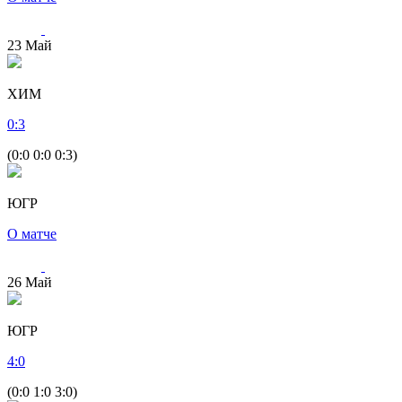
23
Май
ХИМ
0
:
3
(0:0 0:0 0:3)
ЮГР
О матче
26
Май
ЮГР
4
:
0
(0:0 1:0 3:0)