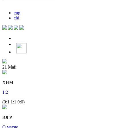
eng
chi
21
Май
ХИМ
1
:
2
(0:1 1:1 0:0)
ЮГР
О матче