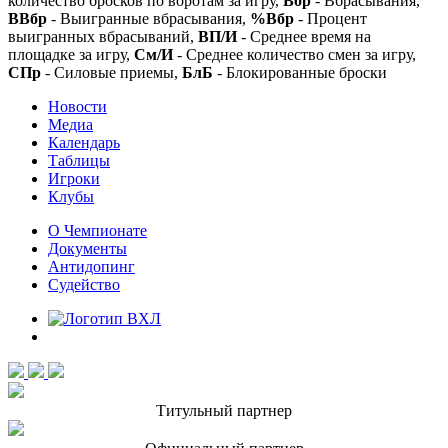
количество бросков по воротам за игру,
Вбр
- Вбрасывания,
ВВбр
- Выигранные вбрасывания,
%Вбр
- Процент
выигранных вбрасываний,
ВП/И
- Среднее время на
площадке за игру,
См/И
- Среднее количество смен за игру,
СПр
- Силовые приемы,
БлБ
- Блокированные броски
Новости
Медиа
Календарь
Таблицы
Игроки
Клубы
О Чемпионате
Документы
Антидопинг
Судейство
Титульный партнер