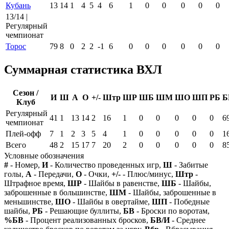
Кубань
13
14
1
4
5
4
6
1
0
0
0
0
0
13/14 |
Регулярный
чемпионат
Торос
79
8
0
2
2
-1
6
0
0
0
0
0
0
Суммарная статистика ВХЛ
Сезон /
И
Ш
А
О
+/-
Штр
ШР
ШБ
ШМ
ШО
ШП
РБ
Б
Клуб
Регулярный
41
1
13
14
2
16
1
0
0
0
0
0
6
чемпионат
Плей-офф
7
1
2
3
5
4
1
0
0
0
0
0
1
Всего
48
2
15
17
7
20
2
0
0
0
0
0
8
Условные обозначения
#
- Номер,
И
- Количество проведенных игр,
Ш
- Забитые
голы,
А
- Передачи,
О
- Очки,
+/-
- Плюс/минус,
Штр
-
Штрафное время,
ШР
- Шайбы в равенстве,
ШБ
- Шайбы,
заброшенные в большинстве,
ШМ
- Шайбы, заброшенные в
меньшинстве,
ШО
- Шайбы в овертайме,
ШП
- Победные
шайбы,
РБ
- Решающие буллиты,
БВ
- Броски по воротам,
%БВ
- Процент реализованных бросков,
БВ/И
- Среднее