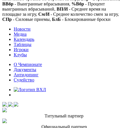
ВВбр
- Выигранные вбрасывания,
%Вбр
- Процент
выигранных вбрасываний,
ВП/И
- Среднее время на
площадке за игру,
См/И
- Среднее количество смен за игру,
СПр
- Силовые приемы,
БлБ
- Блокированные броски
Новости
Медиа
Календарь
Таблицы
Игроки
Клубы
О Чемпионате
Документы
Антидопинг
Судейство
Титульный партнер
Официальный партнер