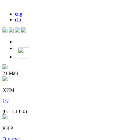
eng
chi
21
Май
ХИМ
1
:
2
(0:1 1:1 0:0)
ЮГР
О матче