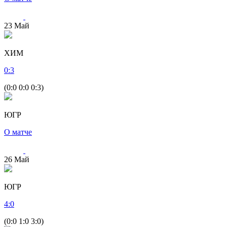
23
Май
ХИМ
0
:
3
(0:0 0:0 0:3)
ЮГР
О матче
26
Май
ЮГР
4
:
0
(0:0 1:0 3:0)