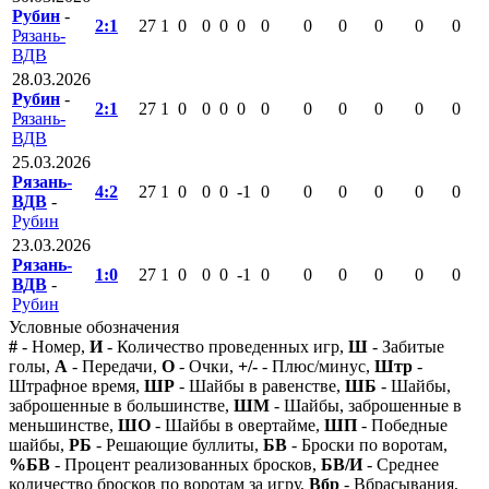
Рубин
-
2:1
27
1
0
0
0
0
0
0
0
0
0
0
Рязань-
ВДВ
28.03.2026
Рубин
-
2:1
27
1
0
0
0
0
0
0
0
0
0
0
Рязань-
ВДВ
25.03.2026
Рязань-
4:2
27
1
0
0
0
-1
0
0
0
0
0
0
ВДВ
-
Рубин
23.03.2026
Рязань-
1:0
27
1
0
0
0
-1
0
0
0
0
0
0
ВДВ
-
Рубин
Условные обозначения
#
- Номер,
И
- Количество проведенных игр,
Ш
- Забитые
голы,
А
- Передачи,
О
- Очки,
+/-
- Плюс/минус,
Штр
-
Штрафное время,
ШР
- Шайбы в равенстве,
ШБ
- Шайбы,
заброшенные в большинстве,
ШМ
- Шайбы, заброшенные в
меньшинстве,
ШО
- Шайбы в овертайме,
ШП
- Победные
шайбы,
РБ
- Решающие буллиты,
БВ
- Броски по воротам,
%БВ
- Процент реализованных бросков,
БВ/И
- Среднее
количество бросков по воротам за игру,
Вбр
- Вбрасывания,