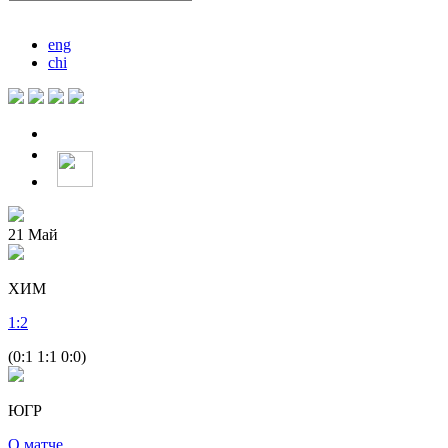
eng
chi
21
Май
ХИМ
1
:
2
(0:1 1:1 0:0)
ЮГР
О матче