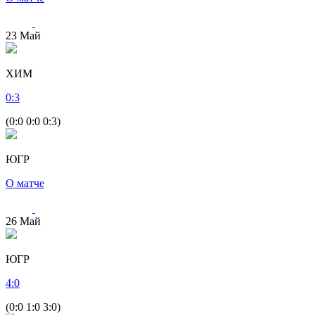
23
Май
ХИМ
0
:
3
(0:0 0:0 0:3)
ЮГР
О матче
26
Май
ЮГР
4
:
0
(0:0 1:0 3:0)