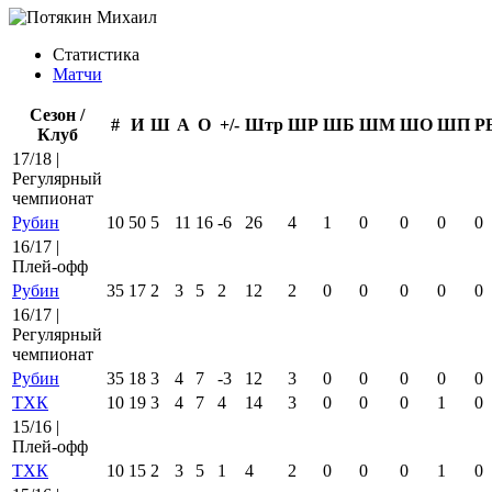
Статистика
Матчи
Сезон /
#
И
Ш
А
О
+/-
Штр
ШР
ШБ
ШМ
ШО
ШП
Р
Клуб
17/18 |
Регулярный
чемпионат
Рубин
10
50
5
11
16
-6
26
4
1
0
0
0
0
16/17 |
Плей-офф
Рубин
35
17
2
3
5
2
12
2
0
0
0
0
0
16/17 |
Регулярный
чемпионат
Рубин
35
18
3
4
7
-3
12
3
0
0
0
0
0
ТХК
10
19
3
4
7
4
14
3
0
0
0
1
0
15/16 |
Плей-офф
ТХК
10
15
2
3
5
1
4
2
0
0
0
1
0