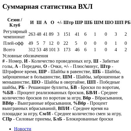
Суммарная статистика ВХЛ
Сезон /
И
Ш
А
О
+/-
Штр
ШР
ШБ
ШМ
ШО
ШП
РБ
Клуб
Регулярный
263
48
41
89
3
151
41
6
1
0
3
2
чемпионат
Плей-офф
49
5
7
12
0
22
5
0
0
0
1
0
Всего
312
53
48
101
3
173
46
6
1
0
4
2
Условные обозначения
#
- Номер,
И
- Количество проведенных игр,
Ш
- Забитые
голы,
А
- Передачи,
О
- Очки,
+/-
- Плюс/минус,
Штр
-
Штрафное время,
ШР
- Шайбы в равенстве,
ШБ
- Шайбы,
заброшенные в большинстве,
ШМ
- Шайбы, заброшенные в
меньшинстве,
ШО
- Шайбы в овертайме,
ШП
- Победные
шайбы,
РБ
- Решающие буллиты,
БВ
- Броски по воротам,
%БВ
- Процент реализованных бросков,
БВ/И
- Среднее
количество бросков по воротам за игру,
Вбр
- Вбрасывания,
ВВбр
- Выигранные вбрасывания,
%Вбр
- Процент
выигранных вбрасываний,
ВП/И
- Среднее время на
площадке за игру,
См/И
- Среднее количество смен за игру,
СПр
- Силовые приемы,
БлБ
- Блокированные броски
Новости