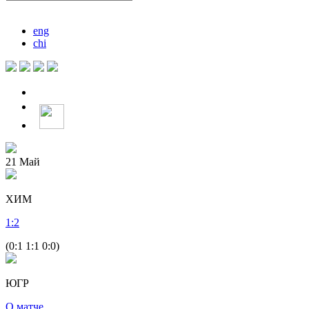
eng
chi
21
Май
ХИМ
1
:
2
(0:1 1:1 0:0)
ЮГР
О матче