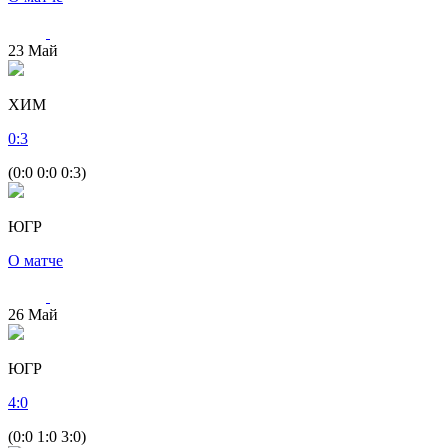
23
Май
ХИМ
0
:
3
(0:0 0:0 0:3)
ЮГР
О матче
26
Май
ЮГР
4
:
0
(0:0 1:0 3:0)