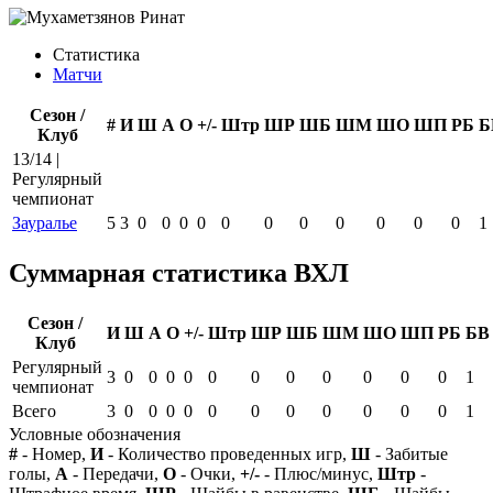
Статистика
Матчи
Сезон /
#
И
Ш
А
О
+/-
Штр
ШР
ШБ
ШМ
ШО
ШП
РБ
Б
Клуб
13/14 |
Регулярный
чемпионат
Зауралье
5
3
0
0
0
0
0
0
0
0
0
0
0
1
Суммарная статистика ВХЛ
Сезон /
И
Ш
А
О
+/-
Штр
ШР
ШБ
ШМ
ШО
ШП
РБ
БВ
Клуб
Регулярный
3
0
0
0
0
0
0
0
0
0
0
0
1
чемпионат
Всего
3
0
0
0
0
0
0
0
0
0
0
0
1
Условные обозначения
#
- Номер,
И
- Количество проведенных игр,
Ш
- Забитые
голы,
А
- Передачи,
О
- Очки,
+/-
- Плюс/минус,
Штр
-