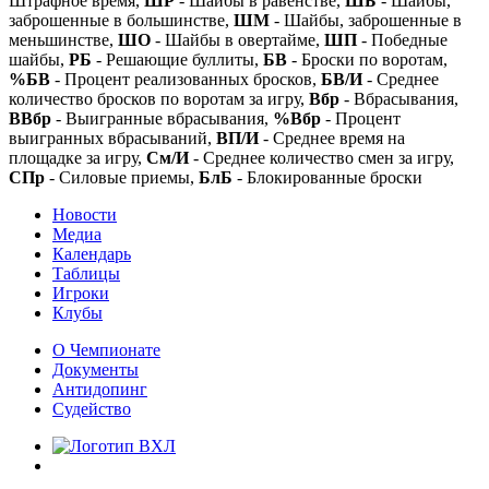
Штрафное время,
ШР
- Шайбы в равенстве,
ШБ
- Шайбы,
заброшенные в большинстве,
ШМ
- Шайбы, заброшенные в
меньшинстве,
ШО
- Шайбы в овертайме,
ШП
- Победные
шайбы,
РБ
- Решающие буллиты,
БВ
- Броски по воротам,
%БВ
- Процент реализованных бросков,
БВ/И
- Среднее
количество бросков по воротам за игру,
Вбр
- Вбрасывания,
ВВбр
- Выигранные вбрасывания,
%Вбр
- Процент
выигранных вбрасываний,
ВП/И
- Среднее время на
площадке за игру,
См/И
- Среднее количество смен за игру,
СПр
- Силовые приемы,
БлБ
- Блокированные броски
Новости
Медиа
Календарь
Таблицы
Игроки
Клубы
О Чемпионате
Документы
Антидопинг
Судейство