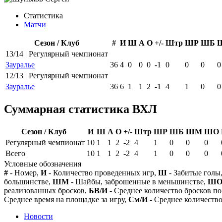
Статистика
Матчи
Сезон / Клуб
#
И
Ш
А
О
+/-
Штр
ШР
ШБ
13/14 | Регулярный чемпионат
Зауралье
36
4
0
0
0
-1
0
0
0
0
12/13 | Регулярный чемпионат
Зауралье
36
6
1
1
2
-1
4
1
0
0
Суммарная статистика ВХЛ
Сезон / Клуб
И
Ш
А
О
+/-
Штр
ШР
ШБ
ШМ
ШО
Регулярный чемпионат
10
1
1
2
-2
4
1
0
0
0
Всего
10
1
1
2
-2
4
1
0
0
0
Условные обозначения
#
- Номер,
И
- Количество проведенных игр,
Ш
- Забитые голы
большинстве,
ШМ
- Шайбы, заброшенные в меньшинстве,
Ш
реализованных бросков,
БВ/И
- Среднее количество бросков по
Среднее время на площадке за игру,
См/И
- Среднее количество
Новости