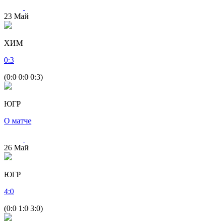
23
Май
ХИМ
0
:
3
(0:0 0:0 0:3)
ЮГР
О матче
26
Май
ЮГР
4
:
0
(0:0 1:0 3:0)