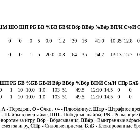
ШМ
ШО
ШП
РБ
БВ
%БВ
БВ/И
Вбр
ВВбр
%Вбр
ВП/И
См/И
0
0
0
5
0.0
1.2
39
16
41.0
10:35
12.8
0
0
0
1
5
20.0
0.8
64
35
54.7
13:13
15.7
0
ШП
РБ
БВ
%БВ
БВ/И
Вбр
ВВбр
%Вбр
ВП/И
См/И
СПр
БлБ
0
1
10
10.0
1.0
103
51
49.5
12:10
14.5
0
0
0
1
10
10.0
1.0
103
51
49.5
12:10
14.5
0
0
,
А
- Передачи,
О
- Очки,
+/-
- Плюс/минус,
Штр
- Штрафное вре
О
- Шайбы в овертайме,
ШП
- Победные шайбы,
РБ
- Решающие 
 воротам за игру,
Вбр
- Вбрасывания,
ВВбр
- Выигранные вбрас
 смен за игру,
СПр
- Силовые приемы,
БлБ
- Блокированные бр