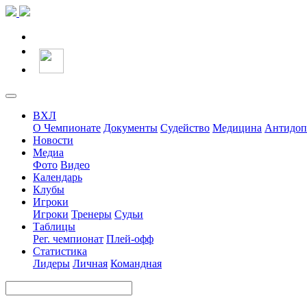
ВХЛ
О Чемпионате
Документы
Судейство
Медицина
Антидоп
Новости
Медиа
Фото
Видео
Календарь
Клубы
Игроки
Игроки
Тренеры
Судьи
Таблицы
Рег. чемпионат
Плей-офф
Статистика
Лидеры
Личная
Командная