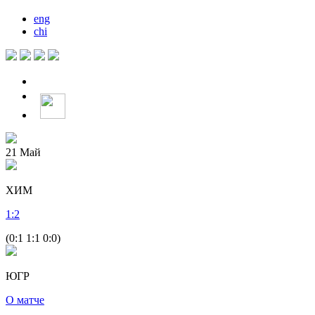
eng
chi
21
Май
ХИМ
1
:
2
(0:1 1:1 0:0)
ЮГР
О матче