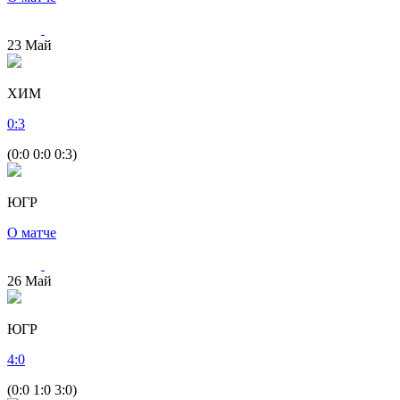
23
Май
ХИМ
0
:
3
(0:0 0:0 0:3)
ЮГР
О матче
26
Май
ЮГР
4
:
0
(0:0 1:0 3:0)