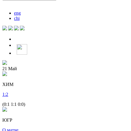
eng
chi
21
Май
ХИМ
1
:
2
(0:1 1:1 0:0)
ЮГР
О матче