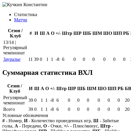
Статистика
Матчи
Сезон /
#
И
Ш
А
О
+/-
Штр
ШР
ШБ
ШМ
ШО
ШП
РБ
Клуб
13/14 |
Регулярный
чемпионат
Зауралье
11
39
0
1
1
-8
6
0
0
0
0
0
0
Суммарная статистика ВХЛ
Сезон /
И
Ш
А
О
+/-
Штр
ШР
ШБ
ШМ
ШО
ШП
РБ
Б
Клуб
Регулярный
39
0
1
1
-8
6
0
0
0
0
0
0
20
чемпионат
Всего
39
0
1
1
-8
6
0
0
0
0
0
0
20
Условные обозначения
#
- Номер,
И
- Количество проведенных игр,
Ш
- Забитые
голы,
А
- Передачи,
О
- Очки,
+/-
- Плюс/минус,
Штр
-