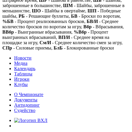
Штрафное время,
ШР
- Шайбы в равенстве,
ШБ
- Шайбы,
заброшенные в большинстве,
ШМ
- Шайбы, заброшенные в
меньшинстве,
ШО
- Шайбы в овертайме,
ШП
- Победные
шайбы,
РБ
- Решающие буллиты,
БВ
- Броски по воротам,
%БВ
- Процент реализованных бросков,
БВ/И
- Среднее
количество бросков по воротам за игру,
Вбр
- Вбрасывания,
ВВбр
- Выигранные вбрасывания,
%Вбр
- Процент
выигранных вбрасываний,
ВП/И
- Среднее время на
площадке за игру,
См/И
- Среднее количество смен за игру,
СПр
- Силовые приемы,
БлБ
- Блокированные броски
Новости
Медиа
Календарь
Таблицы
Игроки
Клубы
О Чемпионате
Документы
Антидопинг
Судейство