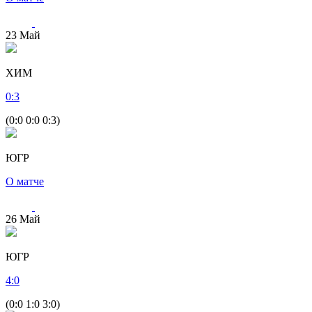
23
Май
ХИМ
0
:
3
(0:0 0:0 0:3)
ЮГР
О матче
26
Май
ЮГР
4
:
0
(0:0 1:0 3:0)