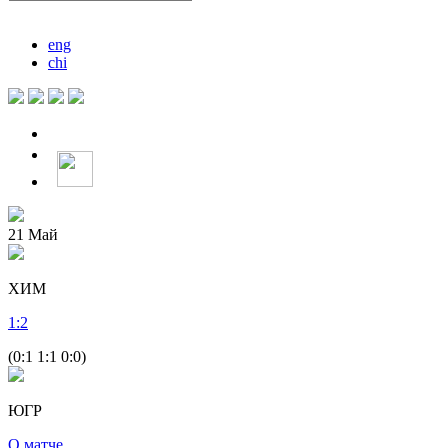
eng
chi
21
Май
ХИМ
1
:
2
(0:1 1:1 0:0)
ЮГР
О матче