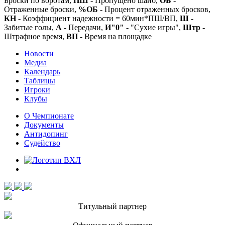
Броски по воротам,
ПШ
- Пропущено шайб,
ОБ
-
Отраженные броски,
%ОБ
- Процент отраженных бросков,
КН
- Коэффициент надежности = 60мин*ПШ/ВП,
Ш
-
Забитые голы,
А
- Передачи,
И"0"
- "Сухие игры",
Штр
-
Штрафное время,
ВП
- Время на площадке
Новости
Медиа
Календарь
Таблицы
Игроки
Клубы
О Чемпионате
Документы
Антидопинг
Судейство
Титульный партнер