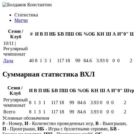
Статистика
Матчи
Сезон /
#
И
В
П
ИБ
БВ
ПШ
ОБ
%ОБ
КН
Ш
А
И"0"
Ш
Клуб
10/11 |
Регулярный
чемпионат
Лада
40
8
1
3
1
117
18
99
84.6
3.93
0
0
0
2
Суммарная статистика ВХЛ
Сезон /
И
В
П
ИБ
БВ
ПШ
ОБ
%ОБ
КН
Ш
А
И"0"
Шт
Клуб
Регулярный
8
1
3
1
117
18
99
84.6
3.93
0
0
0
2
чемпионат
Всего
8
1
3
1
117
18
99
84.6
3.93
0
0
0
2
Условные обозначения
#
- Номер,
И
- Количество проведенных игр,
В
- Выигрыши,
П
- Проигрыши,
ИБ
- Игры с буллитными сериями,
БВ
-