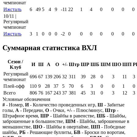
чемпионат
Ижсталь
6
49
5
4
9
-11
22
1
4
0
0
0
0
10/11 |
Регулярный
чемпионат
Ижсталь
3
1
0
0
0
-2
0
0
0
0
0
0
0
Суммарная статистика ВХЛ
Сезон /
И
Ш
А
О
+/-
Штр
ШР
ШБ
ШМ
ШО
ШП
Р
Клуб
Регулярный
696
67
139
206
32
311
39
28
0
3
11
3
чемпионат
Плей-офф
110
9
28
37
5
70
6
3
0
0
1
0
Всего
806
76
167
243
37
381
45
31
0
3
12
3
Условные обозначения
#
- Номер,
И
- Количество проведенных игр,
Ш
- Забитые
голы,
А
- Передачи,
О
- Очки,
+/-
- Плюс/минус,
Штр
-
Штрафное время,
ШР
- Шайбы в равенстве,
ШБ
- Шайбы,
заброшенные в большинстве,
ШМ
- Шайбы, заброшенные в
меньшинстве,
ШО
- Шайбы в овертайме,
ШП
- Победные
шайбы,
РБ
- Решающие буллиты,
БВ
- Броски по воротам,