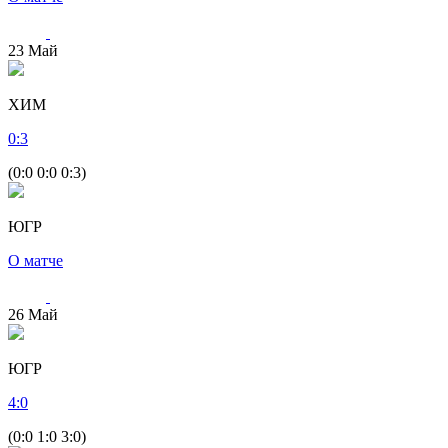
23
Май
ХИМ
0
:
3
(0:0 0:0 0:3)
ЮГР
О матче
26
Май
ЮГР
4
:
0
(0:0 1:0 3:0)