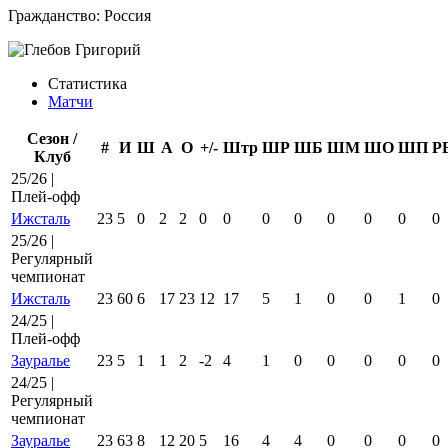
Гражданство:
Россия
Статистика
Матчи
Сезон /
#
И
Ш
А
О
+/-
Штр
ШР
ШБ
ШМ
ШО
ШП
Р
Клуб
25/26 |
Плей-офф
Ижсталь
23
5
0
2
2
0
0
0
0
0
0
0
0
25/26 |
Регулярный
чемпионат
Ижсталь
23
60
6
17
23
12
17
5
1
0
0
1
0
24/25 |
Плей-офф
Зауралье
23
5
1
1
2
-2
4
1
0
0
0
0
0
24/25 |
Регулярный
чемпионат
Зауралье
23
63
8
12
20
5
16
4
4
0
0
0
0