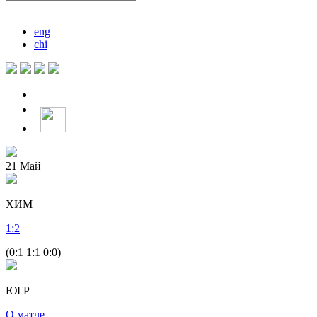
eng
chi
21
Май
ХИМ
1
:
2
(0:1 1:1 0:0)
ЮГР
О матче