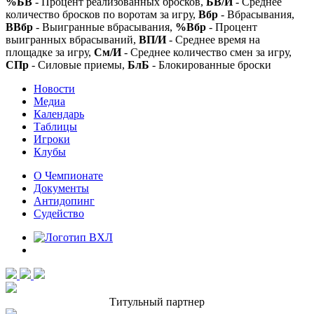
%БВ
- Процент реализованных бросков,
БВ/И
- Среднее
количество бросков по воротам за игру,
Вбр
- Вбрасывания,
ВВбр
- Выигранные вбрасывания,
%Вбр
- Процент
выигранных вбрасываний,
ВП/И
- Среднее время на
площадке за игру,
См/И
- Среднее количество смен за игру,
СПр
- Силовые приемы,
БлБ
- Блокированные броски
Новости
Медиа
Календарь
Таблицы
Игроки
Клубы
О Чемпионате
Документы
Антидопинг
Судейство
Титульный партнер