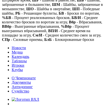
Штрафное время,
ШР
- Шайбы в равенстве,
ШБ
- Шайбы,
заброшенные в большинстве,
ШМ
- Шайбы, заброшенные в
меньшинстве,
ШО
- Шайбы в овертайме,
ШП
- Победные
шайбы,
РБ
- Решающие буллиты,
БВ
- Броски по воротам,
%БВ
- Процент реализованных бросков,
БВ/И
- Среднее
количество бросков по воротам за игру,
Вбр
- Вбрасывания,
ВВбр
- Выигранные вбрасывания,
%Вбр
- Процент
выигранных вбрасываний,
ВП/И
- Среднее время на
площадке за игру,
См/И
- Среднее количество смен за игру,
СПр
- Силовые приемы,
БлБ
- Блокированные броски
Новости
Медиа
Календарь
Таблицы
Игроки
Клубы
О Чемпионате
Документы
Антидопинг
Судейство