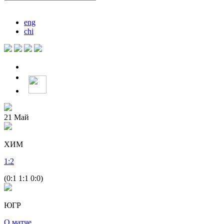
eng
chi
21
Май
ХИМ
1
:
2
(0:1 1:1 0:0)
ЮГР
О матче