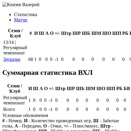
Статистика
Матчи
Сезон /
#
И
Ш
А
О
+/-
Штр
ШР
ШБ
ШМ
ШО
ШП
РБ
Клуб
13/14 |
Регулярный
чемпионат
Зауралье
68
1
0
0
0
-1
0
0
0
0
0
0
0
Суммарная статистика ВХЛ
Сезон /
И
Ш
А
О
+/-
Штр
ШР
ШБ
ШМ
ШО
ШП
РБ
БВ
Клуб
Регулярный
1
0
0
0
-1
0
0
0
0
0
0
0
0
чемпионат
Всего
1
0
0
0
-1
0
0
0
0
0
0
0
0
Условные обозначения
#
- Номер,
И
- Количество проведенных игр,
Ш
- Забитые
голы,
А
- Передачи,
О
- Очки,
+/-
- Плюс/минус,
Штр
-