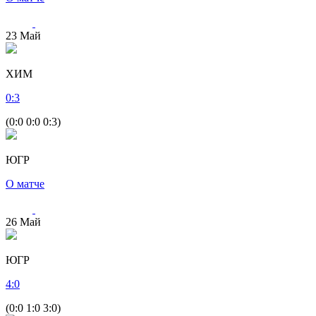
23
Май
ХИМ
0
:
3
(0:0 0:0 0:3)
ЮГР
О матче
26
Май
ЮГР
4
:
0
(0:0 1:0 3:0)