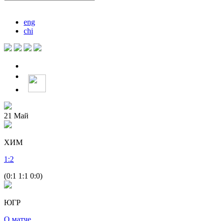
eng
chi
21
Май
ХИМ
1
:
2
(0:1 1:1 0:0)
ЮГР
О матче