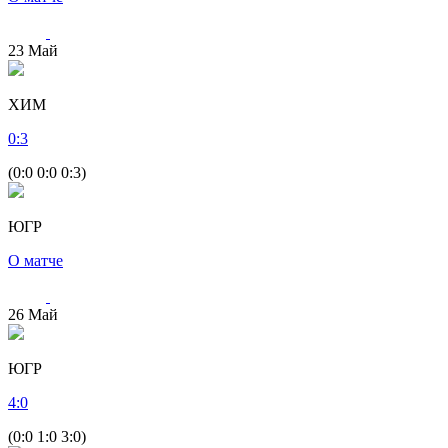
23
Май
ХИМ
0
:
3
(0:0 0:0 0:3)
ЮГР
О матче
26
Май
ЮГР
4
:
0
(0:0 1:0 3:0)