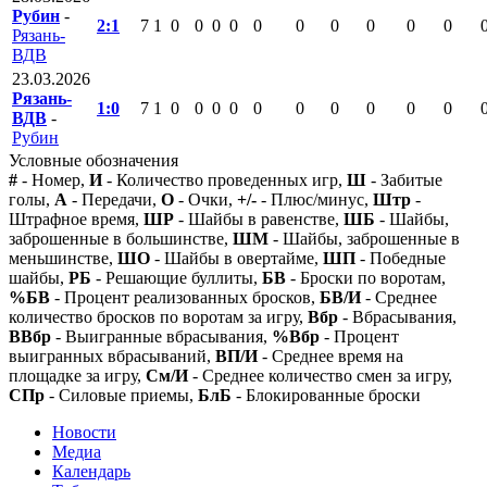
Рубин
-
2:1
7
1
0
0
0
0
0
0
0
0
0
0
Рязань-
ВДВ
23.03.2026
Рязань-
1:0
7
1
0
0
0
0
0
0
0
0
0
0
ВДВ
-
Рубин
Условные обозначения
#
- Номер,
И
- Количество проведенных игр,
Ш
- Забитые
голы,
А
- Передачи,
О
- Очки,
+/-
- Плюс/минус,
Штр
-
Штрафное время,
ШР
- Шайбы в равенстве,
ШБ
- Шайбы,
заброшенные в большинстве,
ШМ
- Шайбы, заброшенные в
меньшинстве,
ШО
- Шайбы в овертайме,
ШП
- Победные
шайбы,
РБ
- Решающие буллиты,
БВ
- Броски по воротам,
%БВ
- Процент реализованных бросков,
БВ/И
- Среднее
количество бросков по воротам за игру,
Вбр
- Вбрасывания,
ВВбр
- Выигранные вбрасывания,
%Вбр
- Процент
выигранных вбрасываний,
ВП/И
- Среднее время на
площадке за игру,
См/И
- Среднее количество смен за игру,
СПр
- Силовые приемы,
БлБ
- Блокированные броски
Новости
Медиа
Календарь