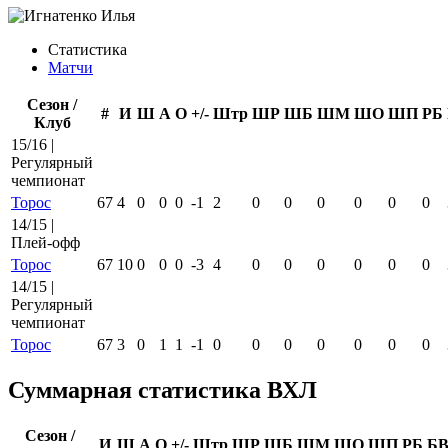
Статистика
Матчи
Сезон /
#
И
Ш
А
О
+/-
Штр
ШР
ШБ
ШМ
ШО
ШП
РБ
Клуб
15/16 |
Регулярный
чемпионат
Торос
67
4
0
0
0
-1
2
0
0
0
0
0
0
14/15 |
Плей-офф
Торос
67
10
0
0
0
-3
4
0
0
0
0
0
0
14/15 |
Регулярный
чемпионат
Торос
67
3
0
1
1
-1
0
0
0
0
0
0
0
Суммарная статистика ВХЛ
Сезон /
И
Ш
А
О
+/-
Штр
ШР
ШБ
ШМ
ШО
ШП
РБ
Б