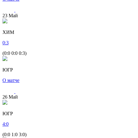
23
Май
ХИМ
0
:
3
(0:0 0:0 0:3)
ЮГР
О матче
26
Май
ЮГР
4
:
0
(0:0 1:0 3:0)