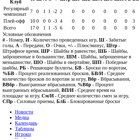
Клуб
Регулярный
7
0
1
1
-2
2
0
0
0
0
0
0
6
чемпионат
Плей-офф
10
0
0
0
-3
4
0
0
0
0
0
0
3
Всего
17
0
1
1
-5
6
0
0
0
0
0
0
9
Условные обозначения
#
- Номер,
И
- Количество проведенных игр,
Ш
- Забитые
голы,
А
- Передачи,
О
- Очки,
+/-
- Плюс/минус,
Штр
-
Штрафное время,
ШР
- Шайбы в равенстве,
ШБ
- Шайбы,
заброшенные в большинстве,
ШМ
- Шайбы, заброшенные в
меньшинстве,
ШО
- Шайбы в овертайме,
ШП
- Победные
шайбы,
РБ
- Решающие буллиты,
БВ
- Броски по воротам,
%БВ
- Процент реализованных бросков,
БВ/И
- Среднее
количество бросков по воротам за игру,
Вбр
- Вбрасывания,
ВВбр
- Выигранные вбрасывания,
%Вбр
- Процент
выигранных вбрасываний,
ВП/И
- Среднее время на
площадке за игру,
См/И
- Среднее количество смен за игру,
СПр
- Силовые приемы,
БлБ
- Блокированные броски
Новости
Медиа
Календарь
Таблицы
Игроки