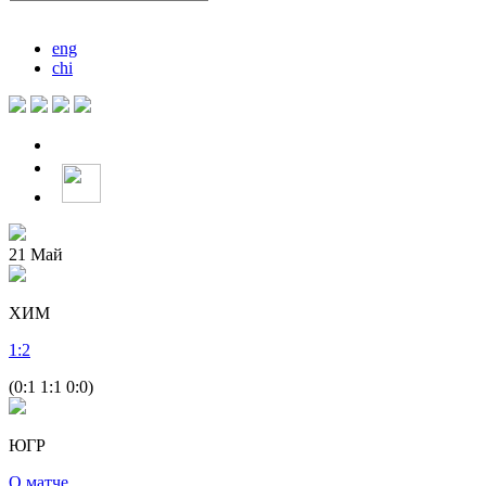
eng
chi
21
Май
ХИМ
1
:
2
(0:1 1:1 0:0)
ЮГР
О матче