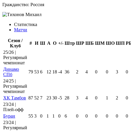
Гражданство:
Россия
Статистика
Матчи
Сезон /
#
И
Ш
А
О
+/-
Штр
ШР
ШБ
ШМ
ШО
ШП
Р
Клуб
25/26 |
Регулярный
чемпионат
Динамо
79
53
6
12
18
-4
36
2
4
0
0
3
0
СПб
24/25 |
Регулярный
чемпионат
ХК Тамбов
87
52
7
23
30
-5
28
3
4
0
1
2
0
23/24 |
Плей-офф
Буран
55
3
0
1
1
0
6
0
0
0
0
0
0
23/24 |
Регулярный