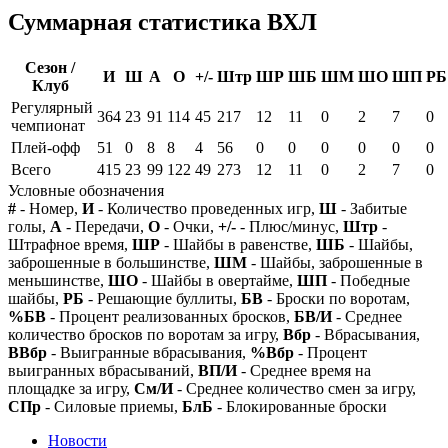
Суммарная статистика ВХЛ
Сезон /
И
Ш
А
О
+/-
Штр
ШР
ШБ
ШМ
ШО
ШП
РБ
Клуб
Регулярный
364
23
91
114
45
217
12
11
0
2
7
0
чемпионат
Плей-офф
51
0
8
8
4
56
0
0
0
0
0
0
Всего
415
23
99
122
49
273
12
11
0
2
7
0
Условные обозначения
#
- Номер,
И
- Количество проведенных игр,
Ш
- Забитые
голы,
А
- Передачи,
О
- Очки,
+/-
- Плюс/минус,
Штр
-
Штрафное время,
ШР
- Шайбы в равенстве,
ШБ
- Шайбы,
заброшенные в большинстве,
ШМ
- Шайбы, заброшенные в
меньшинстве,
ШО
- Шайбы в овертайме,
ШП
- Победные
шайбы,
РБ
- Решающие буллиты,
БВ
- Броски по воротам,
%БВ
- Процент реализованных бросков,
БВ/И
- Среднее
количество бросков по воротам за игру,
Вбр
- Вбрасывания,
ВВбр
- Выигранные вбрасывания,
%Вбр
- Процент
выигранных вбрасываний,
ВП/И
- Среднее время на
площадке за игру,
См/И
- Среднее количество смен за игру,
СПр
- Силовые приемы,
БлБ
- Блокированные броски
Новости