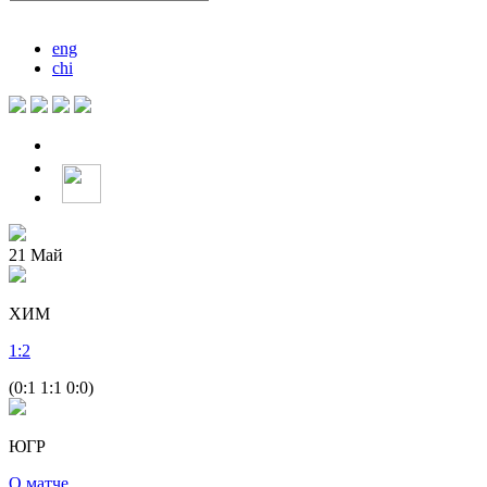
eng
chi
21
Май
ХИМ
1
:
2
(0:1 1:1 0:0)
ЮГР
О матче