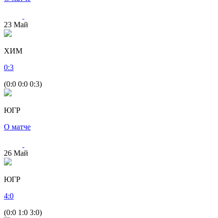
23
Май
ХИМ
0
:
3
(0:0 0:0 0:3)
ЮГР
О матче
26
Май
ЮГР
4
:
0
(0:0 1:0 3:0)