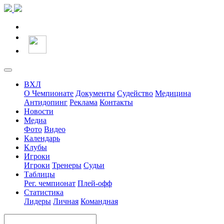
ВХЛ
О Чемпионате
Документы
Судейство
Медицина
Антидопинг
Реклама
Контакты
Новости
Медиа
Фото
Видео
Календарь
Клубы
Игроки
Игроки
Тренеры
Судьи
Таблицы
Рег. чемпионат
Плей-офф
Статистика
Лидеры
Личная
Командная