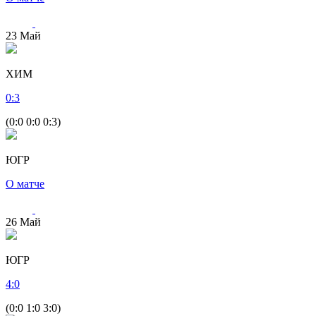
23
Май
ХИМ
0
:
3
(0:0 0:0 0:3)
ЮГР
О матче
26
Май
ЮГР
4
:
0
(0:0 1:0 3:0)