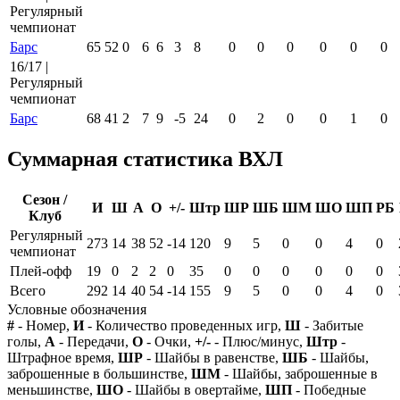
Регулярный
чемпионат
Барс
65
52
0
6
6
3
8
0
0
0
0
0
0
16/17 |
Регулярный
чемпионат
Барс
68
41
2
7
9
-5
24
0
2
0
0
1
0
Суммарная статистика ВХЛ
Сезон /
И
Ш
А
О
+/-
Штр
ШР
ШБ
ШМ
ШО
ШП
РБ
Клуб
Регулярный
273
14
38
52
-14
120
9
5
0
0
4
0
чемпионат
Плей-офф
19
0
2
2
0
35
0
0
0
0
0
0
Всего
292
14
40
54
-14
155
9
5
0
0
4
0
Условные обозначения
#
- Номер,
И
- Количество проведенных игр,
Ш
- Забитые
голы,
А
- Передачи,
О
- Очки,
+/-
- Плюс/минус,
Штр
-
Штрафное время,
ШР
- Шайбы в равенстве,
ШБ
- Шайбы,
заброшенные в большинстве,
ШМ
- Шайбы, заброшенные в
меньшинстве,
ШО
- Шайбы в овертайме,
ШП
- Победные