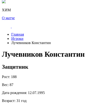
ХИМ
О матче
Главная
Игроки
Лучевников Константин
Лучевников Константин
Защитник
Рост:
188
Вес:
87
Дата рождения:
12.07.1995
Возраст:
31 год