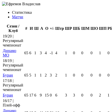
Статистика
Матчи
Сезон /
#
И
Ш
А
О
+/-
Штр
ШР
ШБ
ШМ
ШО
ШП
Р
Клуб
19/20 |
Регулярный
чемпионат
Динамо
65
6
1
3
4
-1
4
1
0
0
0
1
0
МО
18/19 |
Регулярный
чемпионат
Буран
65
5
1
1
2
3
2
1
0
0
0
0
0
17/18 |
Регулярный
чемпионат
Буран
65
17
6
9
15
0
6
3
3
0
0
2
1
16/17 |
Плей-офф
Динамо