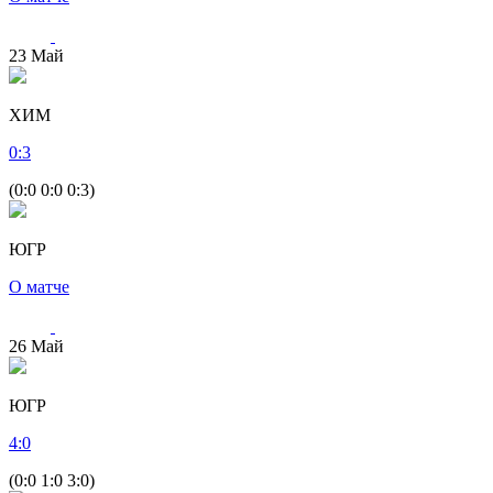
23
Май
ХИМ
0
:
3
(0:0 0:0 0:3)
ЮГР
О матче
26
Май
ЮГР
4
:
0
(0:0 1:0 3:0)