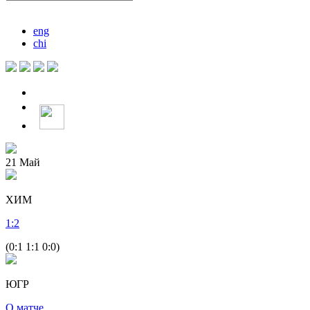
eng
chi
21
Май
ХИМ
1
:
2
(0:1 1:1 0:0)
ЮГР
О матче