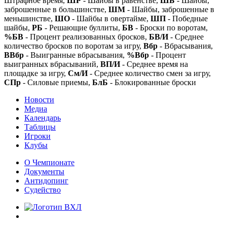
Штрафное время,
ШР
- Шайбы в равенстве,
ШБ
- Шайбы,
заброшенные в большинстве,
ШМ
- Шайбы, заброшенные в
меньшинстве,
ШО
- Шайбы в овертайме,
ШП
- Победные
шайбы,
РБ
- Решающие буллиты,
БВ
- Броски по воротам,
%БВ
- Процент реализованных бросков,
БВ/И
- Среднее
количество бросков по воротам за игру,
Вбр
- Вбрасывания,
ВВбр
- Выигранные вбрасывания,
%Вбр
- Процент
выигранных вбрасываний,
ВП/И
- Среднее время на
площадке за игру,
См/И
- Среднее количество смен за игру,
СПр
- Силовые приемы,
БлБ
- Блокированные броски
Новости
Медиа
Календарь
Таблицы
Игроки
Клубы
О Чемпионате
Документы
Антидопинг
Судейство