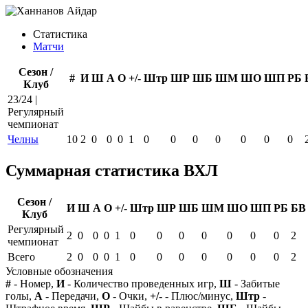
Статистика
Матчи
Сезон /
#
И
Ш
А
О
+/-
Штр
ШР
ШБ
ШМ
ШО
ШП
РБ
Клуб
23/24 |
Регулярный
чемпионат
Челны
10
2
0
0
0
1
0
0
0
0
0
0
0
Суммарная статистика ВХЛ
Сезон /
И
Ш
А
О
+/-
Штр
ШР
ШБ
ШМ
ШО
ШП
РБ
БВ
Клуб
Регулярный
2
0
0
0
1
0
0
0
0
0
0
0
2
чемпионат
Всего
2
0
0
0
1
0
0
0
0
0
0
0
2
Условные обозначения
#
- Номер,
И
- Количество проведенных игр,
Ш
- Забитые
голы,
А
- Передачи,
О
- Очки,
+/-
- Плюс/минус,
Штр
-