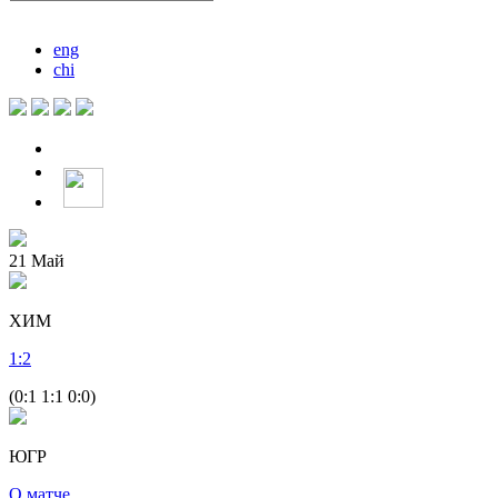
eng
chi
21
Май
ХИМ
1
:
2
(0:1 1:1 0:0)
ЮГР
О матче