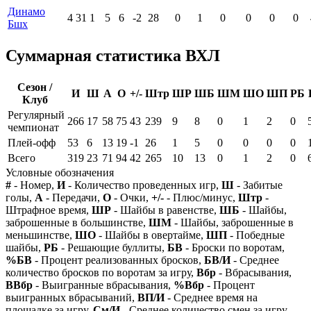
Динамо
4
31
1
5
6
-2
28
0
1
0
0
0
0
Бшх
Суммарная статистика ВХЛ
Сезон /
И
Ш
А
О
+/-
Штр
ШР
ШБ
ШМ
ШО
ШП
РБ
Клуб
Регулярный
266
17
58
75
43
239
9
8
0
1
2
0
чемпионат
Плей-офф
53
6
13
19
-1
26
1
5
0
0
0
0
Всего
319
23
71
94
42
265
10
13
0
1
2
0
Условные обозначения
#
- Номер,
И
- Количество проведенных игр,
Ш
- Забитые
голы,
А
- Передачи,
О
- Очки,
+/-
- Плюс/минус,
Штр
-
Штрафное время,
ШР
- Шайбы в равенстве,
ШБ
- Шайбы,
заброшенные в большинстве,
ШМ
- Шайбы, заброшенные в
меньшинстве,
ШО
- Шайбы в овертайме,
ШП
- Победные
шайбы,
РБ
- Решающие буллиты,
БВ
- Броски по воротам,
%БВ
- Процент реализованных бросков,
БВ/И
- Среднее
количество бросков по воротам за игру,
Вбр
- Вбрасывания,
ВВбр
- Выигранные вбрасывания,
%Вбр
- Процент
выигранных вбрасываний,
ВП/И
- Среднее время на
площадке за игру,
См/И
- Среднее количество смен за игру,