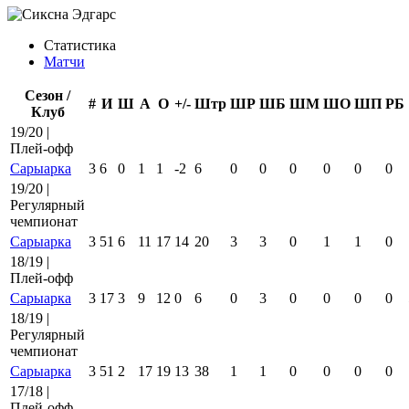
Статистика
Матчи
Сезон /
#
И
Ш
А
О
+/-
Штр
ШР
ШБ
ШМ
ШО
ШП
РБ
Клуб
19/20 |
Плей-офф
Сарыарка
3
6
0
1
1
-2
6
0
0
0
0
0
0
19/20 |
Регулярный
чемпионат
Сарыарка
3
51
6
11
17
14
20
3
3
0
1
1
0
18/19 |
Плей-офф
Сарыарка
3
17
3
9
12
0
6
0
3
0
0
0
0
18/19 |
Регулярный
чемпионат
Сарыарка
3
51
2
17
19
13
38
1
1
0
0
0
0
17/18 |
Плей-офф