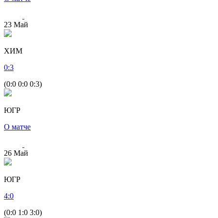
23
Май
ХИМ
0
:
3
(0:0 0:0 0:3)
ЮГР
О матче
26
Май
ЮГР
4
:
0
(0:0 1:0 3:0)