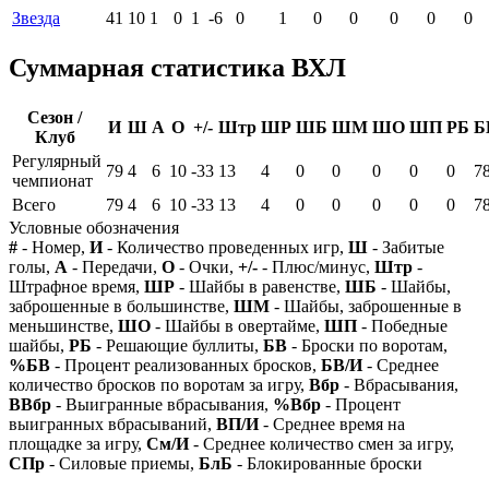
Звезда
41
10
1
0
1
-6
0
1
0
0
0
0
0
Суммарная статистика ВХЛ
Сезон /
И
Ш
А
О
+/-
Штр
ШР
ШБ
ШМ
ШО
ШП
РБ
Б
Клуб
Регулярный
79
4
6
10
-33
13
4
0
0
0
0
0
7
чемпионат
Всего
79
4
6
10
-33
13
4
0
0
0
0
0
7
Условные обозначения
#
- Номер,
И
- Количество проведенных игр,
Ш
- Забитые
голы,
А
- Передачи,
О
- Очки,
+/-
- Плюс/минус,
Штр
-
Штрафное время,
ШР
- Шайбы в равенстве,
ШБ
- Шайбы,
заброшенные в большинстве,
ШМ
- Шайбы, заброшенные в
меньшинстве,
ШО
- Шайбы в овертайме,
ШП
- Победные
шайбы,
РБ
- Решающие буллиты,
БВ
- Броски по воротам,
%БВ
- Процент реализованных бросков,
БВ/И
- Среднее
количество бросков по воротам за игру,
Вбр
- Вбрасывания,
ВВбр
- Выигранные вбрасывания,
%Вбр
- Процент
выигранных вбрасываний,
ВП/И
- Среднее время на
площадке за игру,
См/И
- Среднее количество смен за игру,
СПр
- Силовые приемы,
БлБ
- Блокированные броски