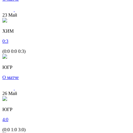
23
Май
ХИМ
0
:
3
(0:0 0:0 0:3)
ЮГР
О матче
26
Май
ЮГР
4
:
0
(0:0 1:0 3:0)