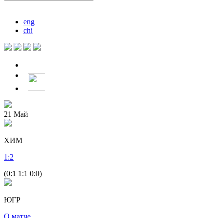
eng
chi
21
Май
ХИМ
1
:
2
(0:1 1:1 0:0)
ЮГР
О матче