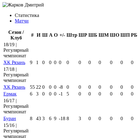
Статистика
Матчи
Сезон /
#
И
Ш
А
О
+/-
Штр
ШР
ШБ
ШМ
ШО
ШП
РБ
Клуб
18/19 |
Регулярный
чемпионат
ХК Рязань
9
1
0
0
0
0
0
0
0
0
0
0
0
17/18 |
Регулярный
чемпионат
ХК Рязань
55
22
0
0
0
-8
0
0
0
0
0
0
0
Ермак
6
3
0
0
0
-1
5
0
0
0
0
0
0
16/17 |
Регулярный
чемпионат
Буран
8
43
3
6
9
-18
8
3
0
0
0
0
0
15/16 |
Регулярный
чемпионат