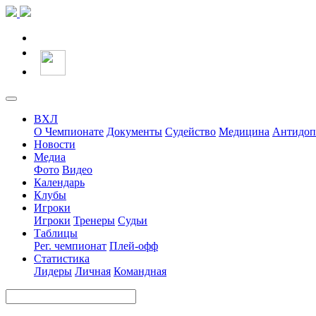
ВХЛ
О Чемпионате
Документы
Судейство
Медицина
Антидоп
Новости
Медиа
Фото
Видео
Календарь
Клубы
Игроки
Игроки
Тренеры
Судьи
Таблицы
Рег. чемпионат
Плей-офф
Статистика
Лидеры
Личная
Командная