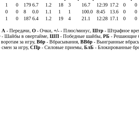
1
0
179
6.7
1.2
18
3
16.7
12:39
17.2
0
0
0
0
8
0.0
1.1
1
1
100.0
8:45
13.6
0
0
1
0
187
6.4
1.2
19
4
21.1
12:28
17.1
0
0
,
А
- Передачи,
О
- Очки,
+/-
- Плюс/минус,
Штр
- Штрафное вре
О
- Шайбы в овертайме,
ШП
- Победные шайбы,
РБ
- Решающие 
 воротам за игру,
Вбр
- Вбрасывания,
ВВбр
- Выигранные вбрас
 смен за игру,
СПр
- Силовые приемы,
БлБ
- Блокированные бр