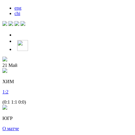
eng
chi
21
Май
ХИМ
1
:
2
(0:1 1:1 0:0)
ЮГР
О матче