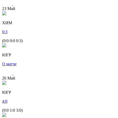
23
Май
ХИМ
0
:
3
(0:0 0:0 0:3)
ЮГР
О матче
26
Май
ЮГР
4
:
0
(0:0 1:0 3:0)