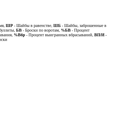
мя,
ШР
- Шайбы в равенстве,
ШБ
- Шайбы, заброшенные в
буллиты,
БВ
- Броски по воротам,
%БВ
- Процент
ывания,
%Вбр
- Процент выигранных вбрасываний,
ВП/И
-
оски