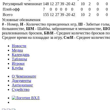
Регулярный чемпионат
148
12
27
39
-20
42
10
2
0
0
Плей-офф
7
0
0
0
0
0
0
0
0
0
Всего
155
12
27
39
-20
42
10
2
0
0
Условные обозначения
#
- Номер,
И
- Количество проведенных игр,
Ш
- Забитые голы
большинстве,
ШМ
- Шайбы, заброшенные в меньшинстве,
Ш
реализованных бросков,
БВ/И
- Среднее количество бросков по
Среднее время на площадке за игру,
См/И
- Среднее количество
Новости
Медиа
Календарь
Таблицы
Игроки
Клубы
О Чемпионате
Документы
Антидопинг
Судейство