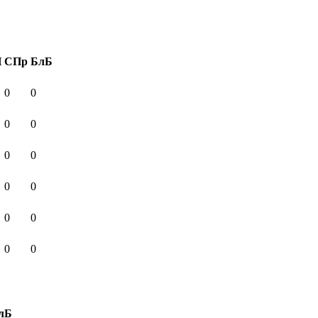
И
СПр
БлБ
0
0
0
0
0
0
0
0
0
0
0
0
лБ