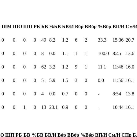
Б
ШМ
ШО
ШП
РБ
БВ
%БВ
БВ/И
Вбр
ВВбр
%Вбр
ВП/И
См/
0
0
0
0
49
8.2
1.2
6
2
33.3
15:36
20.7
0
0
0
0
8
0.0
1.1
1
1
100.0
8:45
13.6
0
0
0
0
62
3.2
1.2
9
1
11.1
11:46
16.0
0
0
0
0
51
5.9
1.5
3
0
0.0
11:56
16.1
0
0
0
0
4
0.0
0.7
0
0
-
8:54
13.8
0
0
1
0
13
23.1
0.9
0
0
-
10:44
16.1
О
ШП
РБ
БВ
%БВ
БВ/И
Вбр
ВВбр
%Вбр
ВП/И
См/И
СПр
Б