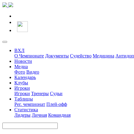
ВХЛ
О Чемпионате
Документы
Судейство
Медицина
Антидоп
Новости
Медиа
Фото
Видео
Календарь
Клубы
Игроки
Игроки
Тренеры
Судьи
Таблицы
Рег. чемпионат
Плей-офф
Статистика
Лидеры
Личная
Командная