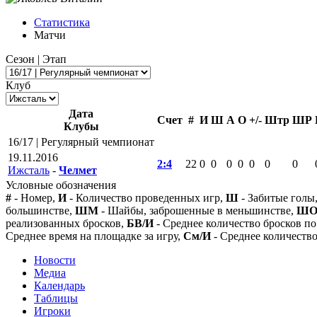
Статистика
Матчи
Сезон | Этап
Клуб
Дата
Счет
#
И
Ш
А
О
+/-
Штр
ШР
Клубы
16/17 | Регулярный чемпионат
19.11.2016
2:4
22
0
0
0
0
0
0
0
Ижсталь
-
Челмет
Условные обозначения
#
- Номер,
И
- Количество проведенных игр,
Ш
- Забитые голы
большинстве,
ШМ
- Шайбы, заброшенные в меньшинстве,
Ш
реализованных бросков,
БВ/И
- Среднее количество бросков по
Среднее время на площадке за игру,
См/И
- Среднее количество
Новости
Медиа
Календарь
Таблицы
Игроки