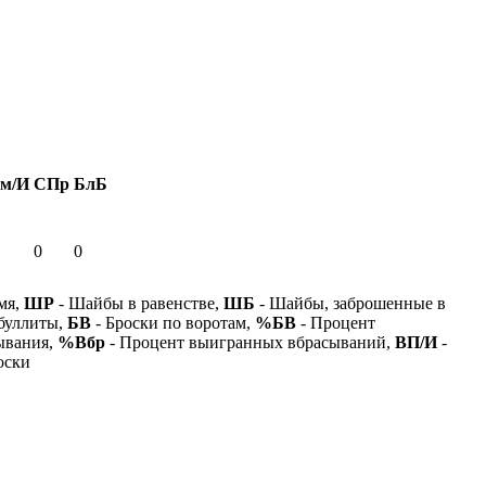
м/И
СПр
БлБ
0
0
мя,
ШР
- Шайбы в равенстве,
ШБ
- Шайбы, заброшенные в
буллиты,
БВ
- Броски по воротам,
%БВ
- Процент
ывания,
%Вбр
- Процент выигранных вбрасываний,
ВП/И
-
оски