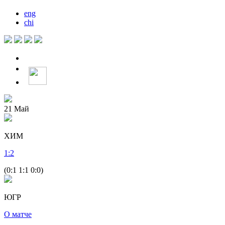
eng
chi
21
Май
ХИМ
1
:
2
(0:1 1:1 0:0)
ЮГР
О матче