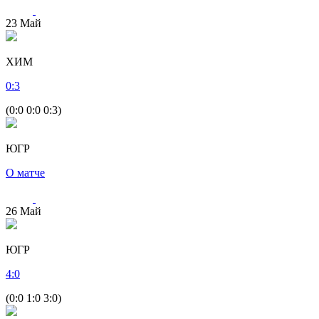
23
Май
ХИМ
0
:
3
(0:0 0:0 0:3)
ЮГР
О матче
26
Май
ЮГР
4
:
0
(0:0 1:0 3:0)