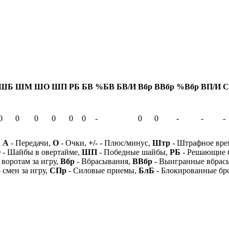
ШБ
ШМ
ШО
ШП
РБ
БВ
%БВ
БВ/И
Вбр
ВВбр
%Вбр
ВП/И
С
0
0
0
0
0
0
-
0
0
-
-
-
,
А
- Передачи,
О
- Очки,
+/-
- Плюс/минус,
Штр
- Штрафное вре
О
- Шайбы в овертайме,
ШП
- Победные шайбы,
РБ
- Решающие 
 воротам за игру,
Вбр
- Вбрасывания,
ВВбр
- Выигранные вбрас
 смен за игру,
СПр
- Силовые приемы,
БлБ
- Блокированные бр