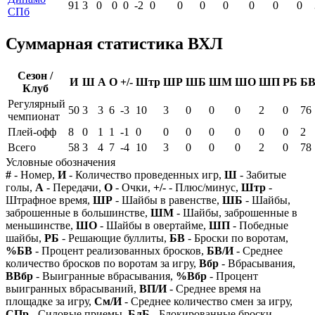
91
3
0
0
0
-2
0
0
0
0
0
0
0
СПб
Суммарная статистика ВХЛ
Сезон /
И
Ш
А
О
+/-
Штр
ШР
ШБ
ШМ
ШО
ШП
РБ
Б
Клуб
Регулярный
50
3
3
6
-3
10
3
0
0
0
2
0
76
чемпионат
Плей-офф
8
0
1
1
-1
0
0
0
0
0
0
0
2
Всего
58
3
4
7
-4
10
3
0
0
0
2
0
78
Условные обозначения
#
- Номер,
И
- Количество проведенных игр,
Ш
- Забитые
голы,
А
- Передачи,
О
- Очки,
+/-
- Плюс/минус,
Штр
-
Штрафное время,
ШР
- Шайбы в равенстве,
ШБ
- Шайбы,
заброшенные в большинстве,
ШМ
- Шайбы, заброшенные в
меньшинстве,
ШО
- Шайбы в овертайме,
ШП
- Победные
шайбы,
РБ
- Решающие буллиты,
БВ
- Броски по воротам,
%БВ
- Процент реализованных бросков,
БВ/И
- Среднее
количество бросков по воротам за игру,
Вбр
- Вбрасывания,
ВВбр
- Выигранные вбрасывания,
%Вбр
- Процент
выигранных вбрасываний,
ВП/И
- Среднее время на
площадке за игру,
См/И
- Среднее количество смен за игру,
СПр
- Силовые приемы,
БлБ
- Блокированные броски