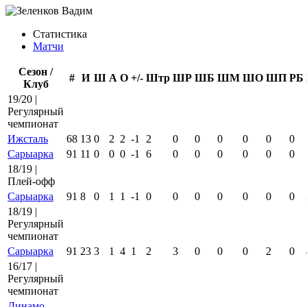
Статистика
Матчи
Сезон /
#
И
Ш
А
О
+/-
Штр
ШР
ШБ
ШМ
ШО
ШП
РБ
Клуб
19/20 |
Регулярный
чемпионат
Ижсталь
68
13
0
2
2
-1
2
0
0
0
0
0
0
Сарыарка
91
11
0
0
0
-1
6
0
0
0
0
0
0
18/19 |
Плей-офф
Сарыарка
91
8
0
1
1
-1
0
0
0
0
0
0
0
18/19 |
Регулярный
чемпионат
Сарыарка
91
23
3
1
4
1
2
3
0
0
0
2
0
16/17 |
Регулярный
чемпионат
Динамо