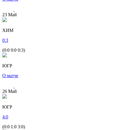
23
Май
ХИМ
0
:
3
(0:0 0:0 0:3)
ЮГР
О матче
26
Май
ЮГР
4
:
0
(0:0 1:0 3:0)