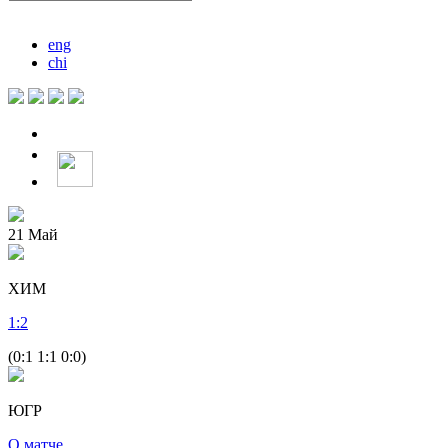
eng
chi
21
Май
ХИМ
1
:
2
(0:1 1:1 0:0)
ЮГР
О матче