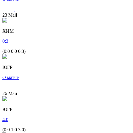
23
Май
ХИМ
0
:
3
(0:0 0:0 0:3)
ЮГР
О матче
26
Май
ЮГР
4
:
0
(0:0 1:0 3:0)