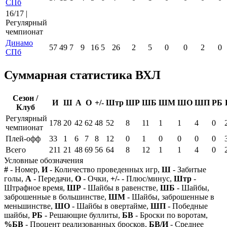
СПб
16/17 |
Регулярный
чемпионат
Динамо
57
49
7
9
16
5
26
2
5
0
0
2
0
СПб
Суммарная статистика ВХЛ
Сезон /
И
Ш
А
О
+/-
Штр
ШР
ШБ
ШМ
ШО
ШП
РБ
Клуб
Регулярный
178
20
42
62
48
52
8
11
1
1
4
0
чемпионат
Плей-офф
33
1
6
7
8
12
0
1
0
0
0
0
Всего
211
21
48
69
56
64
8
12
1
1
4
0
Условные обозначения
#
- Номер,
И
- Количество проведенных игр,
Ш
- Забитые
голы,
А
- Передачи,
О
- Очки,
+/-
- Плюс/минус,
Штр
-
Штрафное время,
ШР
- Шайбы в равенстве,
ШБ
- Шайбы,
заброшенные в большинстве,
ШМ
- Шайбы, заброшенные в
меньшинстве,
ШО
- Шайбы в овертайме,
ШП
- Победные
шайбы,
РБ
- Решающие буллиты,
БВ
- Броски по воротам,
%БВ
- Процент реализованных бросков,
БВ/И
- Среднее