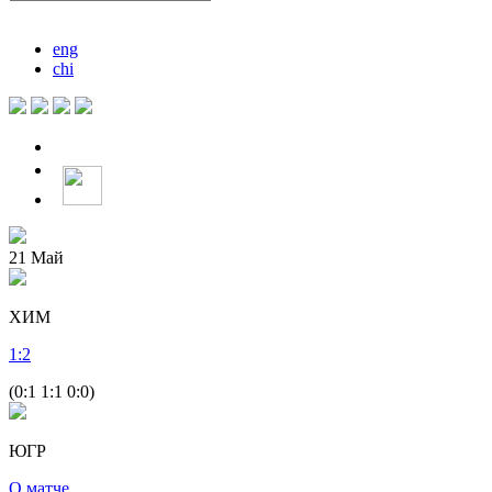
eng
chi
21
Май
ХИМ
1
:
2
(0:1 1:1 0:0)
ЮГР
О матче