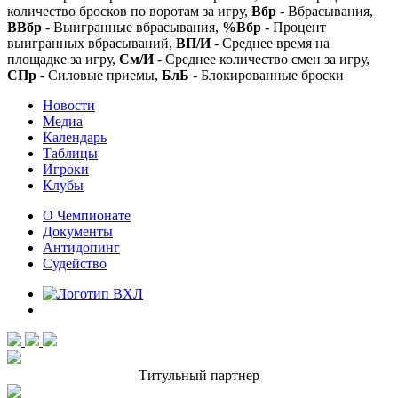
количество бросков по воротам за игру,
Вбр
- Вбрасывания,
ВВбр
- Выигранные вбрасывания,
%Вбр
- Процент
выигранных вбрасываний,
ВП/И
- Среднее время на
площадке за игру,
См/И
- Среднее количество смен за игру,
СПр
- Силовые приемы,
БлБ
- Блокированные броски
Новости
Медиа
Календарь
Таблицы
Игроки
Клубы
О Чемпионате
Документы
Антидопинг
Судейство
Титульный партнер