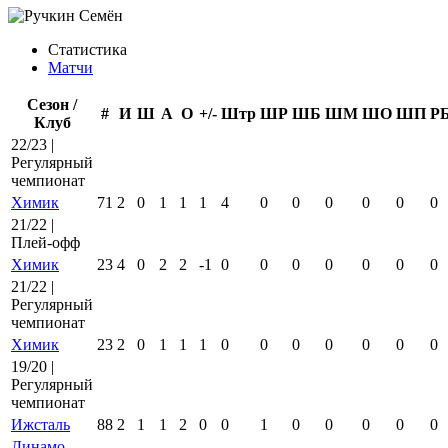
Статистика
Матчи
Сезон /
#
И
Ш
А
О
+/-
Штр
ШР
ШБ
ШМ
ШО
ШП
Р
Клуб
22/23 |
Регулярный
чемпионат
Химик
71
2
0
1
1
1
4
0
0
0
0
0
0
21/22 |
Плей-офф
Химик
23
4
0
2
2
-1
0
0
0
0
0
0
0
21/22 |
Регулярный
чемпионат
Химик
23
2
0
1
1
1
0
0
0
0
0
0
0
19/20 |
Регулярный
чемпионат
Ижсталь
88
2
1
1
2
0
0
1
0
0
0
0
0
Динамо