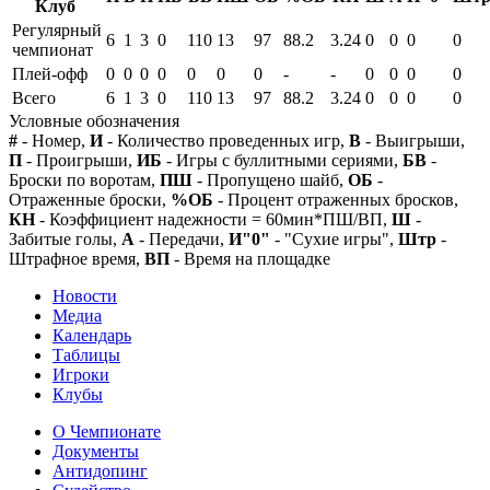
Клуб
Регулярный
6
1
3
0
110
13
97
88.2
3.24
0
0
0
0
чемпионат
Плей-офф
0
0
0
0
0
0
0
-
-
0
0
0
0
Всего
6
1
3
0
110
13
97
88.2
3.24
0
0
0
0
Условные обозначения
#
- Номер,
И
- Количество проведенных игр,
В
- Выигрыши,
П
- Проигрыши,
ИБ
- Игры с буллитными сериями,
БВ
-
Броски по воротам,
ПШ
- Пропущено шайб,
ОБ
-
Отраженные броски,
%ОБ
- Процент отраженных бросков,
КН
- Коэффициент надежности = 60мин*ПШ/ВП,
Ш
-
Забитые голы,
А
- Передачи,
И"0"
- "Сухие игры",
Штр
-
Штрафное время,
ВП
- Время на площадке
Новости
Медиа
Календарь
Таблицы
Игроки
Клубы
О Чемпионате
Документы
Антидопинг