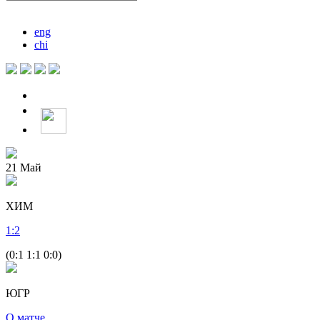
eng
chi
21
Май
ХИМ
1
:
2
(0:1 1:1 0:0)
ЮГР
О матче