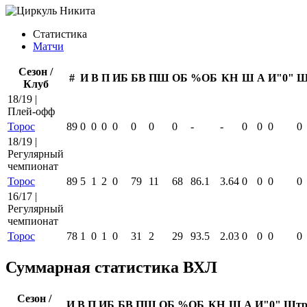
Статистика
Матчи
Сезон /
#
И
В
П
ИБ
БВ
ПШ
ОБ
%ОБ
КН
Ш
А
И"0"
Ш
Клуб
18/19 |
Плей-офф
Торос
89
0
0
0
0
0
0
0
-
-
0
0
0
0
18/19 |
Регулярный
чемпионат
Торос
89
5
1
2
0
79
11
68
86.1
3.64
0
0
0
0
16/17 |
Регулярный
чемпионат
Торос
78
1
0
1
0
31
2
29
93.5
2.03
0
0
0
0
Суммарная статистика ВХЛ
Сезон /
И
В
П
ИБ
БВ
ПШ
ОБ
%ОБ
КН
Ш
А
И"0"
Шт