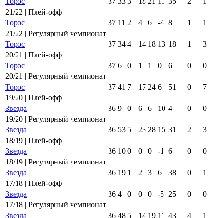
Торос
37
33
3
18
21
11
35
2
1
21/22 | Плей-офф
Торос
37
11
2
4
6
-4
8
1
1
21/22 | Регулярный чемпионат
Торос
37
34
4
14
18
13
18
1
3
20/21 | Плей-офф
Торос
37
6
0
1
1
0
6
0
0
20/21 | Регулярный чемпионат
Торос
37
41
7
17
24
6
51
0
7
19/20 | Плей-офф
Звезда
36
9
0
6
6
10
4
0
0
19/20 | Регулярный чемпионат
Звезда
36
53
5
23
28
15
31
2
3
18/19 | Плей-офф
Звезда
36
10
0
0
0
-1
6
0
0
18/19 | Регулярный чемпионат
Звезда
36
19
1
2
3
6
38
0
1
17/18 | Плей-офф
Звезда
36
4
0
0
0
-5
25
0
0
17/18 | Регулярный чемпионат
Звезда
36
48
5
14
19
11
43
4
1