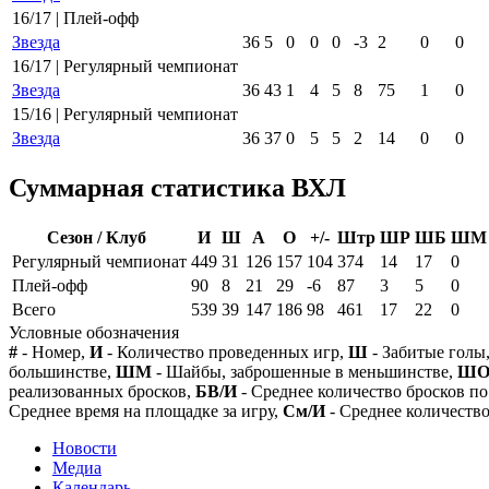
16/17 | Плей-офф
Звезда
36
5
0
0
0
-3
2
0
0
16/17 | Регулярный чемпионат
Звезда
36
43
1
4
5
8
75
1
0
15/16 | Регулярный чемпионат
Звезда
36
37
0
5
5
2
14
0
0
Суммарная статистика ВХЛ
Сезон / Клуб
И
Ш
А
О
+/-
Штр
ШР
ШБ
ШМ
Регулярный чемпионат
449
31
126
157
104
374
14
17
0
Плей-офф
90
8
21
29
-6
87
3
5
0
Всего
539
39
147
186
98
461
17
22
0
Условные обозначения
#
- Номер,
И
- Количество проведенных игр,
Ш
- Забитые голы
большинстве,
ШМ
- Шайбы, заброшенные в меньшинстве,
Ш
реализованных бросков,
БВ/И
- Среднее количество бросков по
Среднее время на площадке за игру,
См/И
- Среднее количество
Новости
Медиа
Календарь