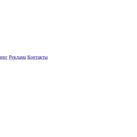
инг
Реклама
Контакты