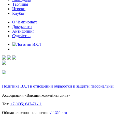
Таблицы
Игроки
Клубы
О Чемпионате
Документы
Антидопинг
Судейство
Политика ВХЛ в отношении обработки и защиты персональны
Ассоциация «Высшая хоккейная лига»
Тел:
+7 (495) 647-71-11
Общая электронная почта:
vhl@fhr.ru