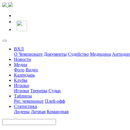
ВХЛ
О Чемпионате
Документы
Судейство
Медицина
Антидоп
Новости
Медиа
Фото
Видео
Календарь
Клубы
Игроки
Игроки
Тренеры
Судьи
Таблицы
Рег. чемпионат
Плей-офф
Статистика
Лидеры
Личная
Командная