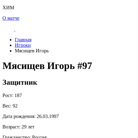
ХИМ
О матче
Главная
Игроки
Мясищев Игорь
Мясищев Игорь
#97
Защитник
Рост:
187
Вес:
92
Дата рождения:
26.03.1997
Возраст:
29 лет
Гражданство:
Россия