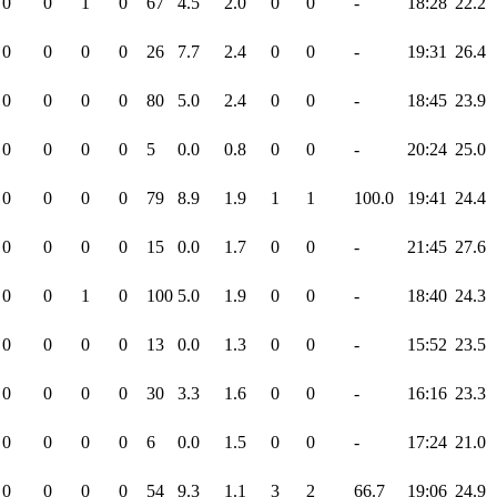
0
0
1
0
67
4.5
2.0
0
0
-
18:28
22.2
0
0
0
0
26
7.7
2.4
0
0
-
19:31
26.4
0
0
0
0
80
5.0
2.4
0
0
-
18:45
23.9
0
0
0
0
5
0.0
0.8
0
0
-
20:24
25.0
0
0
0
0
79
8.9
1.9
1
1
100.0
19:41
24.4
0
0
0
0
15
0.0
1.7
0
0
-
21:45
27.6
0
0
1
0
100
5.0
1.9
0
0
-
18:40
24.3
0
0
0
0
13
0.0
1.3
0
0
-
15:52
23.5
0
0
0
0
30
3.3
1.6
0
0
-
16:16
23.3
0
0
0
0
6
0.0
1.5
0
0
-
17:24
21.0
0
0
0
0
54
9.3
1.1
3
2
66.7
19:06
24.9