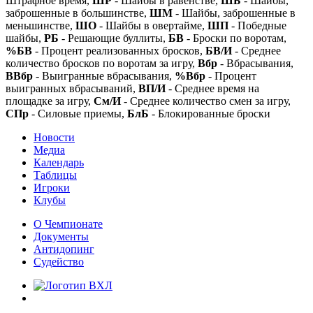
Штрафное время,
ШР
- Шайбы в равенстве,
ШБ
- Шайбы,
заброшенные в большинстве,
ШМ
- Шайбы, заброшенные в
меньшинстве,
ШО
- Шайбы в овертайме,
ШП
- Победные
шайбы,
РБ
- Решающие буллиты,
БВ
- Броски по воротам,
%БВ
- Процент реализованных бросков,
БВ/И
- Среднее
количество бросков по воротам за игру,
Вбр
- Вбрасывания,
ВВбр
- Выигранные вбрасывания,
%Вбр
- Процент
выигранных вбрасываний,
ВП/И
- Среднее время на
площадке за игру,
См/И
- Среднее количество смен за игру,
СПр
- Силовые приемы,
БлБ
- Блокированные броски
Новости
Медиа
Календарь
Таблицы
Игроки
Клубы
О Чемпионате
Документы
Антидопинг
Судейство