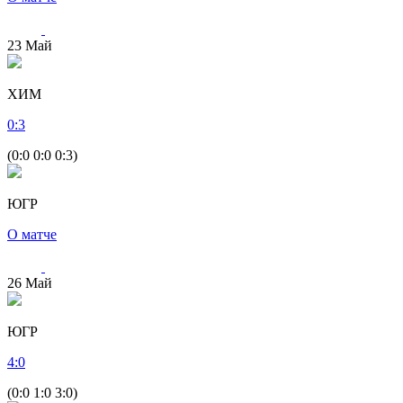
23
Май
ХИМ
0
:
3
(0:0 0:0 0:3)
ЮГР
О матче
26
Май
ЮГР
4
:
0
(0:0 1:0 3:0)