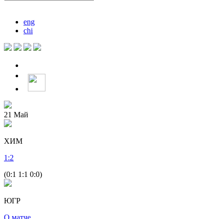
eng
chi
21
Май
ХИМ
1
:
2
(0:1 1:1 0:0)
ЮГР
О матче