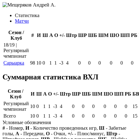
Статистика
Матчи
Сезон /
#
И
Ш
А
О
+/-
Штр
ШР
ШБ
ШМ
ШО
ШП
РБ
Клуб
18/19 |
Регулярный
чемпионат
Сарыарка
98
10
0
1
1
-3
4
0
0
0
0
0
0
Суммарная статистика ВХЛ
Сезон /
И
Ш
А
О
+/-
Штр
ШР
ШБ
ШМ
ШО
ШП
РБ
Б
Клуб
Регулярный
10
0
1
1
-3
4
0
0
0
0
0
0
15
чемпионат
Всего
10
0
1
1
-3
4
0
0
0
0
0
0
15
Условные обозначения
#
- Номер,
И
- Количество проведенных игр,
Ш
- Забитые
голы,
А
- Передачи,
О
- Очки,
+/-
- Плюс/минус,
Штр
-