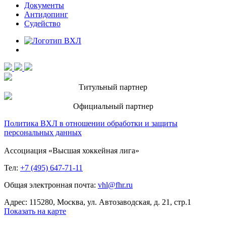
Документы
Антидопинг
Судейство
Титульный партнер
Официальный партнер
Политика ВХЛ в отношении обработки и защиты
персональных данных
Ассоциация «Высшая хоккейная лига»
Тел:
+7 (495) 647-71-11
Общая электронная почта:
vhl@fhr.ru
Адрес: 115280, Москва, ул. Автозаводская, д. 21, стр.1
Показать на карте