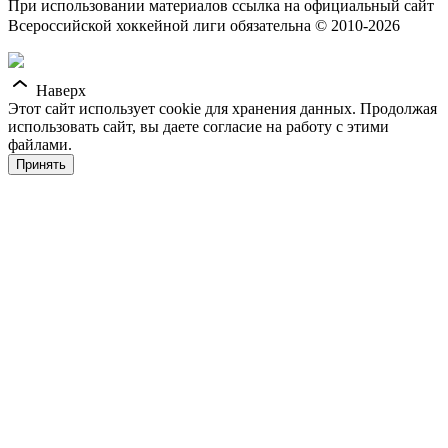
При использовании материалов ссылка на официальный сайт
Всероссийской хоккейной лиги обязательна © 2010-2026
Наверх
Этот сайт использует cookie для хранения данных. Продолжая
использовать сайт, вы даете согласие на работу с этими
файлами.
Принять