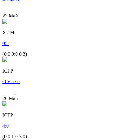
23
Май
ХИМ
0
:
3
(0:0 0:0 0:3)
ЮГР
О матче
26
Май
ЮГР
4
:
0
(0:0 1:0 3:0)