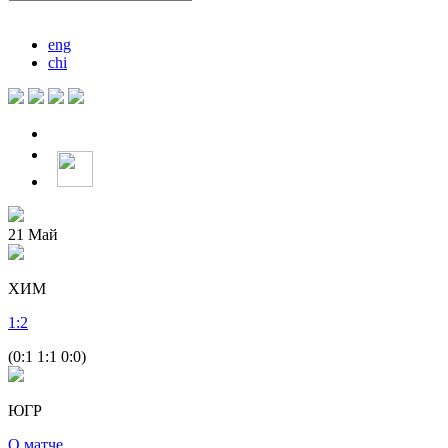
eng
chi
21
Май
ХИМ
1
:
2
(0:1 1:1 0:0)
ЮГР
О матче