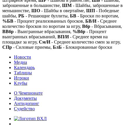
Штрафное время,
ШР
- Шайбы в равенстве,
ШБ
- Шайбы,
заброшенные в большинстве,
ШМ
- Шайбы, заброшенные в
меньшинстве,
ШО
- Шайбы в овертайме,
ШП
- Победные
шайбы,
РБ
- Решающие буллиты,
БВ
- Броски по воротам,
%БВ
- Процент реализованных бросков,
БВ/И
- Среднее
количество бросков по воротам за игру,
Вбр
- Вбрасывания,
ВВбр
- Выигранные вбрасывания,
%Вбр
- Процент
выигранных вбрасываний,
ВП/И
- Среднее время на
площадке за игру,
См/И
- Среднее количество смен за игру,
СПр
- Силовые приемы,
БлБ
- Блокированные броски
Новости
Медиа
Календарь
Таблицы
Игроки
Клубы
О Чемпионате
Документы
Антидопинг
Судейство