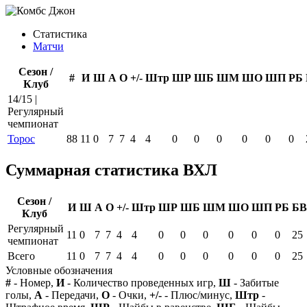
Статистика
Матчи
Сезон /
#
И
Ш
А
О
+/-
Штр
ШР
ШБ
ШМ
ШО
ШП
РБ
Клуб
14/15 |
Регулярный
чемпионат
Торос
88
11
0
7
7
4
4
0
0
0
0
0
0
Суммарная статистика ВХЛ
Сезон /
И
Ш
А
О
+/-
Штр
ШР
ШБ
ШМ
ШО
ШП
РБ
БВ
Клуб
Регулярный
11
0
7
7
4
4
0
0
0
0
0
0
25
чемпионат
Всего
11
0
7
7
4
4
0
0
0
0
0
0
25
Условные обозначения
#
- Номер,
И
- Количество проведенных игр,
Ш
- Забитые
голы,
А
- Передачи,
О
- Очки,
+/-
- Плюс/минус,
Штр
-