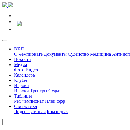
ВХЛ
О Чемпионате
Документы
Судейство
Медицина
Антидоп
Новости
Медиа
Фото
Видео
Календарь
Клубы
Игроки
Игроки
Тренеры
Судьи
Таблицы
Рег. чемпионат
Плей-офф
Статистика
Лидеры
Личная
Командная