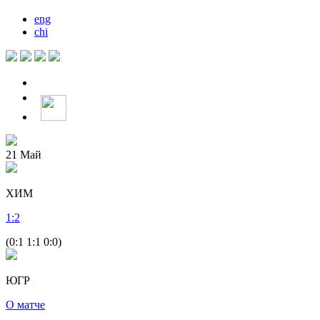
eng
chi
21
Май
ХИМ
1
:
2
(0:1 1:1 0:0)
ЮГР
О матче