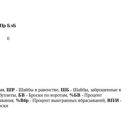
Пр
БлБ
0
мя,
ШР
- Шайбы в равенстве,
ШБ
- Шайбы, заброшенные в
буллиты,
БВ
- Броски по воротам,
%БВ
- Процент
ывания,
%Вбр
- Процент выигранных вбрасываний,
ВП/И
-
оски