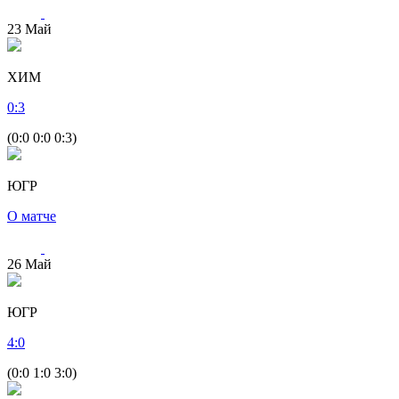
23
Май
ХИМ
0
:
3
(0:0 0:0 0:3)
ЮГР
О матче
26
Май
ЮГР
4
:
0
(0:0 1:0 3:0)