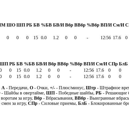
ШМ
ШО
ШП
РБ
БВ
%БВ
БВ/И
Вбр
ВВбр
%Вбр
ВП/И
См/И
С
0
0
0
15
0.0
1.2
0
0
-
12:56
17.6
0
ШП
РБ
БВ
%БВ
БВ/И
Вбр
ВВбр
%Вбр
ВП/И
См/И
СПр
БлБ
0
0
15
0.0
1.2
0
0
-
12:56
17.6
0
0
0
0
15
0.0
1.2
0
0
-
12:56
17.6
0
0
,
А
- Передачи,
О
- Очки,
+/-
- Плюс/минус,
Штр
- Штрафное вре
О
- Шайбы в овертайме,
ШП
- Победные шайбы,
РБ
- Решающие 
 воротам за игру,
Вбр
- Вбрасывания,
ВВбр
- Выигранные вбрас
 смен за игру,
СПр
- Силовые приемы,
БлБ
- Блокированные бр