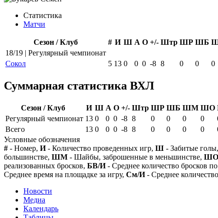
Статистика
Матчи
Сезон / Клуб
#
И
Ш
А
О
+/-
Штр
ШР
ШБ
18/19 | Регулярный чемпионат
Сокол
5
13
0
0
0
-8
8
0
0
0
Суммарная статистика ВХЛ
Сезон / Клуб
И
Ш
А
О
+/-
Штр
ШР
ШБ
ШМ
ШО
Регулярный чемпионат
13
0
0
0
-8
8
0
0
0
0
Всего
13
0
0
0
-8
8
0
0
0
0
Условные обозначения
#
- Номер,
И
- Количество проведенных игр,
Ш
- Забитые голы
большинстве,
ШМ
- Шайбы, заброшенные в меньшинстве,
Ш
реализованных бросков,
БВ/И
- Среднее количество бросков по
Среднее время на площадке за игру,
См/И
- Среднее количество
Новости
Медиа
Календарь
Таблицы