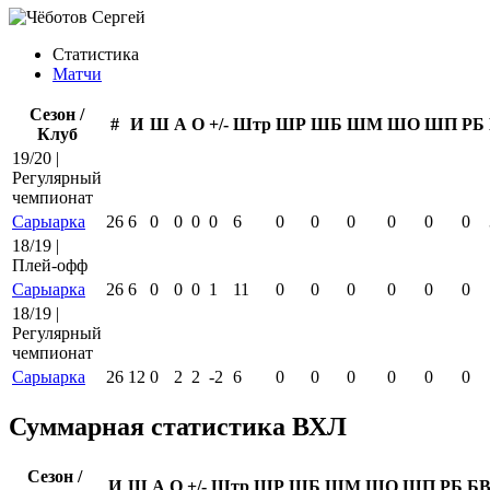
Статистика
Матчи
Сезон /
#
И
Ш
А
О
+/-
Штр
ШР
ШБ
ШМ
ШО
ШП
РБ
Клуб
19/20 |
Регулярный
чемпионат
Сарыарка
26
6
0
0
0
0
6
0
0
0
0
0
0
18/19 |
Плей-офф
Сарыарка
26
6
0
0
0
1
11
0
0
0
0
0
0
18/19 |
Регулярный
чемпионат
Сарыарка
26
12
0
2
2
-2
6
0
0
0
0
0
0
Суммарная статистика ВХЛ
Сезон /
И
Ш
А
О
+/-
Штр
ШР
ШБ
ШМ
ШО
ШП
РБ
Б