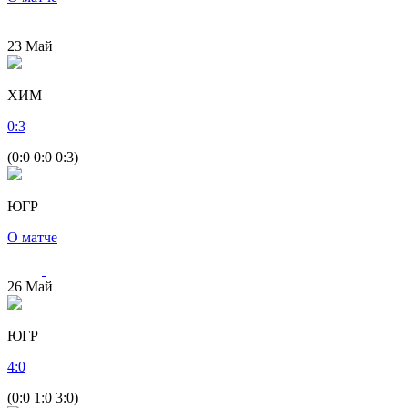
23
Май
ХИМ
0
:
3
(0:0 0:0 0:3)
ЮГР
О матче
26
Май
ЮГР
4
:
0
(0:0 1:0 3:0)