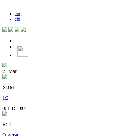
eng
chi
21
Май
ХИМ
1
:
2
(0:1 1:1 0:0)
ЮГР
О матче