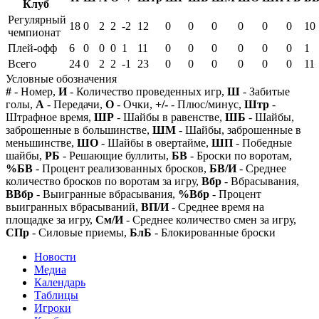
Клуб
Регулярный
18
0
2
2
-2
12
0
0
0
0
0
0
10
чемпионат
Плей-офф
6
0
0
0
1
11
0
0
0
0
0
0
1
Всего
24
0
2
2
-1
23
0
0
0
0
0
0
11
Условные обозначения
#
- Номер,
И
- Количество проведенных игр,
Ш
- Забитые
голы,
А
- Передачи,
О
- Очки,
+/-
- Плюс/минус,
Штр
-
Штрафное время,
ШР
- Шайбы в равенстве,
ШБ
- Шайбы,
заброшенные в большинстве,
ШМ
- Шайбы, заброшенные в
меньшинстве,
ШО
- Шайбы в овертайме,
ШП
- Победные
шайбы,
РБ
- Решающие буллиты,
БВ
- Броски по воротам,
%БВ
- Процент реализованных бросков,
БВ/И
- Среднее
количество бросков по воротам за игру,
Вбр
- Вбрасывания,
ВВбр
- Выигранные вбрасывания,
%Вбр
- Процент
выигранных вбрасываний,
ВП/И
- Среднее время на
площадке за игру,
См/И
- Среднее количество смен за игру,
СПр
- Силовые приемы,
БлБ
- Блокированные броски
Новости
Медиа
Календарь
Таблицы
Игроки