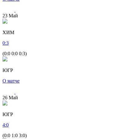
23
Май
ХИМ
0
:
3
(0:0 0:0 0:3)
ЮГР
О матче
26
Май
ЮГР
4
:
0
(0:0 1:0 3:0)