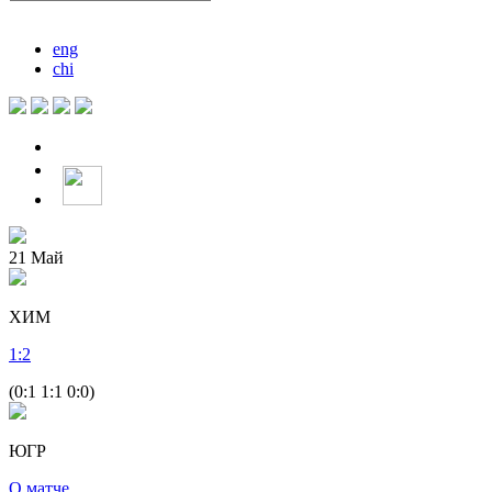
eng
chi
21
Май
ХИМ
1
:
2
(0:1 1:1 0:0)
ЮГР
О матче