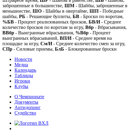
Штрафное время,
ШР
- Шайбы в равенстве,
ШБ
- Шайбы,
заброшенные в большинстве,
ШМ
- Шайбы, заброшенные в
меньшинстве,
ШО
- Шайбы в овертайме,
ШП
- Победные
шайбы,
РБ
- Решающие буллиты,
БВ
- Броски по воротам,
%БВ
- Процент реализованных бросков,
БВ/И
- Среднее
количество бросков по воротам за игру,
Вбр
- Вбрасывания,
ВВбр
- Выигранные вбрасывания,
%Вбр
- Процент
выигранных вбрасываний,
ВП/И
- Среднее время на
площадке за игру,
См/И
- Среднее количество смен за игру,
СПр
- Силовые приемы,
БлБ
- Блокированные броски
Новости
Медиа
Календарь
Таблицы
Игроки
Клубы
О Чемпионате
Документы
Антидопинг
Судейство