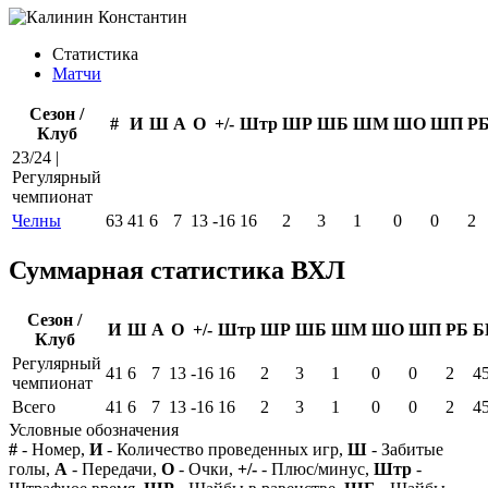
Статистика
Матчи
Сезон /
#
И
Ш
А
О
+/-
Штр
ШР
ШБ
ШМ
ШО
ШП
Р
Клуб
23/24 |
Регулярный
чемпионат
Челны
63
41
6
7
13
-16
16
2
3
1
0
0
2
Суммарная статистика ВХЛ
Сезон /
И
Ш
А
О
+/-
Штр
ШР
ШБ
ШМ
ШО
ШП
РБ
Б
Клуб
Регулярный
41
6
7
13
-16
16
2
3
1
0
0
2
4
чемпионат
Всего
41
6
7
13
-16
16
2
3
1
0
0
2
4
Условные обозначения
#
- Номер,
И
- Количество проведенных игр,
Ш
- Забитые
голы,
А
- Передачи,
О
- Очки,
+/-
- Плюс/минус,
Штр
-