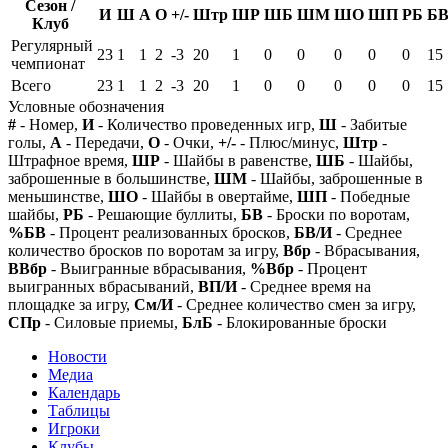
Сезон /
И
Ш
А
О
+/-
Штр
ШР
ШБ
ШМ
ШО
ШП
РБ
Б
Клуб
Регулярный
23
1
1
2
-3
20
1
0
0
0
0
0
15
чемпионат
Всего
23
1
1
2
-3
20
1
0
0
0
0
0
15
Условные обозначения
#
- Номер,
И
- Количество проведенных игр,
Ш
- Забитые
голы,
А
- Передачи,
О
- Очки,
+/-
- Плюс/минус,
Штр
-
Штрафное время,
ШР
- Шайбы в равенстве,
ШБ
- Шайбы,
заброшенные в большинстве,
ШМ
- Шайбы, заброшенные в
меньшинстве,
ШО
- Шайбы в овертайме,
ШП
- Победные
шайбы,
РБ
- Решающие буллиты,
БВ
- Броски по воротам,
%БВ
- Процент реализованных бросков,
БВ/И
- Среднее
количество бросков по воротам за игру,
Вбр
- Вбрасывания,
ВВбр
- Выигранные вбрасывания,
%Вбр
- Процент
выигранных вбрасываний,
ВП/И
- Среднее время на
площадке за игру,
См/И
- Среднее количество смен за игру,
СПр
- Силовые приемы,
БлБ
- Блокированные броски
Новости
Медиа
Календарь
Таблицы
Игроки
Клубы