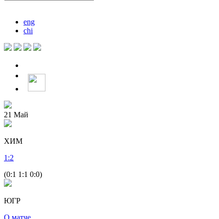
eng
chi
21
Май
ХИМ
1
:
2
(0:1 1:1 0:0)
ЮГР
О матче