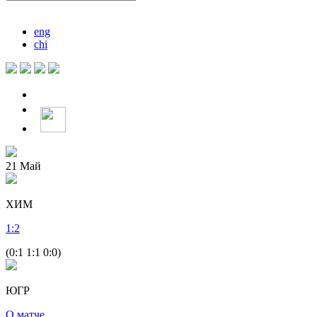
eng
chi
21
Май
ХИМ
1
:
2
(0:1 1:1 0:0)
ЮГР
О матче