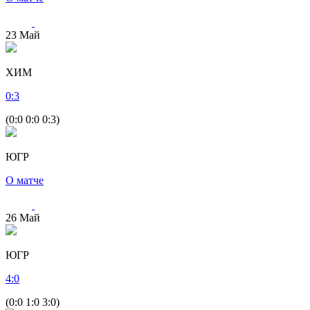
23
Май
ХИМ
0
:
3
(0:0 0:0 0:3)
ЮГР
О матче
26
Май
ЮГР
4
:
0
(0:0 1:0 3:0)