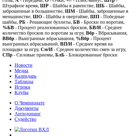
голы,
А
- Передачи,
О
- Очки,
+/-
- Плюс/минус,
Штр
-
Штрафное время,
ШР
- Шайбы в равенстве,
ШБ
- Шайбы,
заброшенные в большинстве,
ШМ
- Шайбы, заброшенные в
меньшинстве,
ШО
- Шайбы в овертайме,
ШП
- Победные
шайбы,
РБ
- Решающие буллиты,
БВ
- Броски по воротам,
%БВ
- Процент реализованных бросков,
БВ/И
- Среднее
количество бросков по воротам за игру,
Вбр
- Вбрасывания,
ВВбр
- Выигранные вбрасывания,
%Вбр
- Процент
выигранных вбрасываний,
ВП/И
- Среднее время на
площадке за игру,
См/И
- Среднее количество смен за игру,
СПр
- Силовые приемы,
БлБ
- Блокированные броски
Новости
Медиа
Календарь
Таблицы
Игроки
Клубы
О Чемпионате
Документы
Антидопинг
Судейство