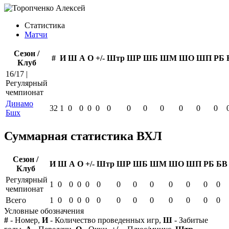
Статистика
Матчи
Сезон /
#
И
Ш
А
О
+/-
Штр
ШР
ШБ
ШМ
ШО
ШП
РБ
Клуб
16/17 |
Регулярный
чемпионат
Динамо
32
1
0
0
0
0
0
0
0
0
0
0
0
Бшх
Суммарная статистика ВХЛ
Сезон /
И
Ш
А
О
+/-
Штр
ШР
ШБ
ШМ
ШО
ШП
РБ
БВ
Клуб
Регулярный
1
0
0
0
0
0
0
0
0
0
0
0
0
чемпионат
Всего
1
0
0
0
0
0
0
0
0
0
0
0
0
Условные обозначения
#
- Номер,
И
- Количество проведенных игр,
Ш
- Забитые