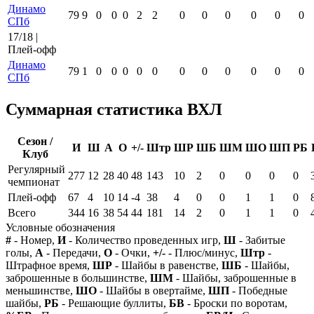
Динамо
79
9
0
0
0
2
2
0
0
0
0
0
0
СПб
17/18 |
Плей-офф
Динамо
79
1
0
0
0
0
0
0
0
0
0
0
0
СПб
Суммарная статистика ВХЛ
Сезон /
И
Ш
А
О
+/-
Штр
ШР
ШБ
ШМ
ШО
ШП
РБ
Клуб
Регулярный
277
12
28
40
48
143
10
2
0
0
0
0
чемпионат
Плей-офф
67
4
10
14
-4
38
4
0
0
1
1
0
Всего
344
16
38
54
44
181
14
2
0
1
1
0
Условные обозначения
#
- Номер,
И
- Количество проведенных игр,
Ш
- Забитые
голы,
А
- Передачи,
О
- Очки,
+/-
- Плюс/минус,
Штр
-
Штрафное время,
ШР
- Шайбы в равенстве,
ШБ
- Шайбы,
заброшенные в большинстве,
ШМ
- Шайбы, заброшенные в
меньшинстве,
ШО
- Шайбы в овертайме,
ШП
- Победные
шайбы,
РБ
- Решающие буллиты,
БВ
- Броски по воротам,