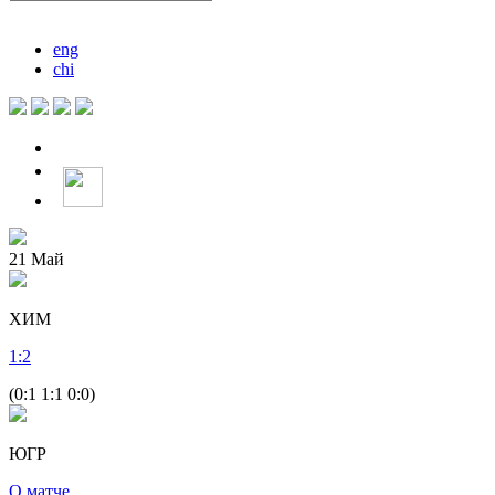
eng
chi
21
Май
ХИМ
1
:
2
(0:1 1:1 0:0)
ЮГР
О матче