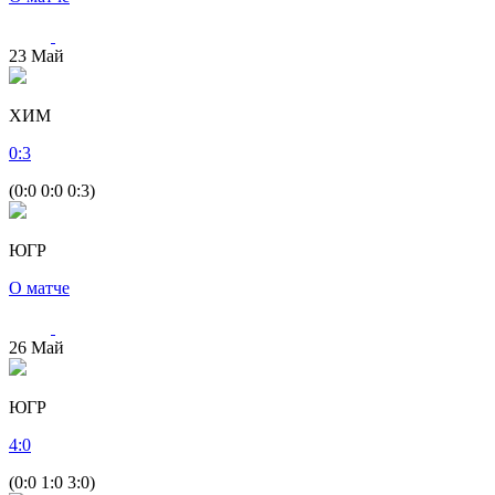
23
Май
ХИМ
0
:
3
(0:0 0:0 0:3)
ЮГР
О матче
26
Май
ЮГР
4
:
0
(0:0 1:0 3:0)