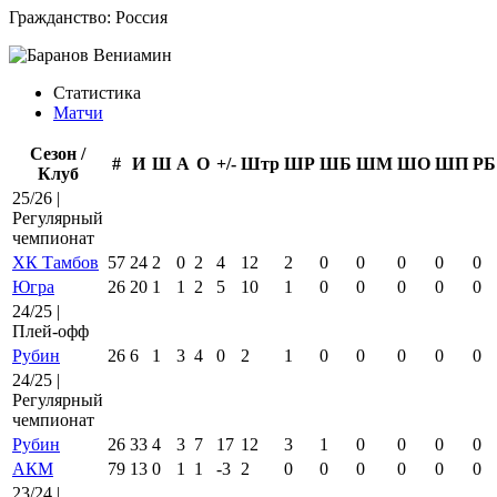
Гражданство:
Россия
Статистика
Матчи
Сезон /
#
И
Ш
А
О
+/-
Штр
ШР
ШБ
ШМ
ШО
ШП
РБ
Клуб
25/26 |
Регулярный
чемпионат
ХК Тамбов
57
24
2
0
2
4
12
2
0
0
0
0
0
Югра
26
20
1
1
2
5
10
1
0
0
0
0
0
24/25 |
Плей-офф
Рубин
26
6
1
3
4
0
2
1
0
0
0
0
0
24/25 |
Регулярный
чемпионат
Рубин
26
33
4
3
7
17
12
3
1
0
0
0
0
АКМ
79
13
0
1
1
-3
2
0
0
0
0
0
0
23/24 |