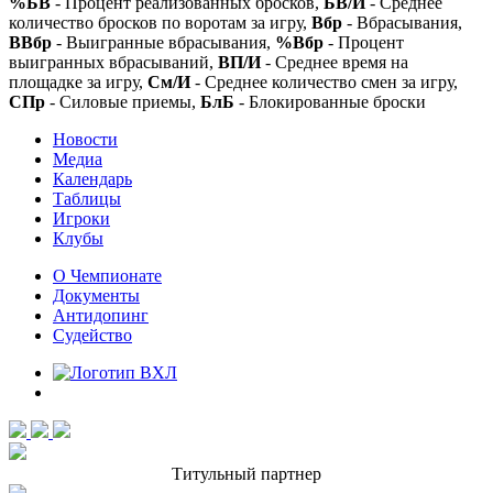
%БВ
- Процент реализованных бросков,
БВ/И
- Среднее
количество бросков по воротам за игру,
Вбр
- Вбрасывания,
ВВбр
- Выигранные вбрасывания,
%Вбр
- Процент
выигранных вбрасываний,
ВП/И
- Среднее время на
площадке за игру,
См/И
- Среднее количество смен за игру,
СПр
- Силовые приемы,
БлБ
- Блокированные броски
Новости
Медиа
Календарь
Таблицы
Игроки
Клубы
О Чемпионате
Документы
Антидопинг
Судейство
Титульный партнер