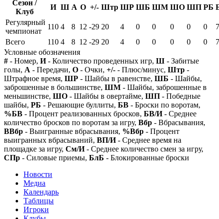
Сезон /
И
Ш
А
О
+/-
Штр
ШР
ШБ
ШМ
ШО
ШП
РБ
Клуб
Регулярный
110
4
8
12
-29
20
4
0
0
0
0
0
чемпионат
Всего
110
4
8
12
-29
20
4
0
0
0
0
0
Условные обозначения
#
- Номер,
И
- Количество проведенных игр,
Ш
- Забитые
голы,
А
- Передачи,
О
- Очки,
+/-
- Плюс/минус,
Штр
-
Штрафное время,
ШР
- Шайбы в равенстве,
ШБ
- Шайбы,
заброшенные в большинстве,
ШМ
- Шайбы, заброшенные в
меньшинстве,
ШО
- Шайбы в овертайме,
ШП
- Победные
шайбы,
РБ
- Решающие буллиты,
БВ
- Броски по воротам,
%БВ
- Процент реализованных бросков,
БВ/И
- Среднее
количество бросков по воротам за игру,
Вбр
- Вбрасывания,
ВВбр
- Выигранные вбрасывания,
%Вбр
- Процент
выигранных вбрасываний,
ВП/И
- Среднее время на
площадке за игру,
См/И
- Среднее количество смен за игру,
СПр
- Силовые приемы,
БлБ
- Блокированные броски
Новости
Медиа
Календарь
Таблицы
Игроки
Клубы