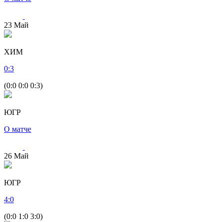
23
Май
ХИМ
0
:
3
(0:0 0:0 0:3)
ЮГР
О матче
26
Май
ЮГР
4
:
0
(0:0 1:0 3:0)