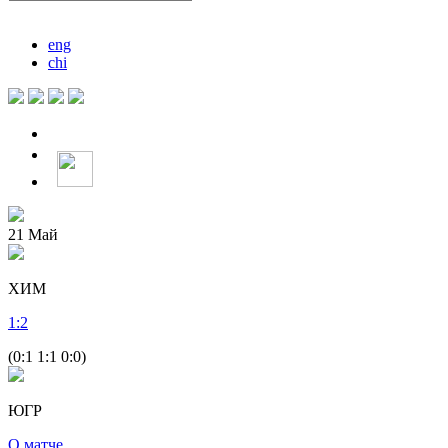
eng
chi
21
Май
ХИМ
1
:
2
(0:1 1:1 0:0)
ЮГР
О матче