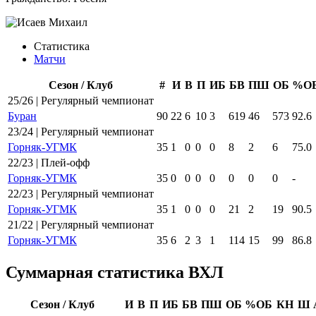
Статистика
Матчи
Сезон / Клуб
#
И
В
П
ИБ
БВ
ПШ
ОБ
%О
25/26 | Регулярный чемпионат
Буран
90
22
6
10
3
619
46
573
92.6
23/24 | Регулярный чемпионат
Горняк-УГМК
35
1
0
0
0
8
2
6
75.0
22/23 | Плей-офф
Горняк-УГМК
35
0
0
0
0
0
0
0
-
22/23 | Регулярный чемпионат
Горняк-УГМК
35
1
0
0
0
21
2
19
90.5
21/22 | Регулярный чемпионат
Горняк-УГМК
35
6
2
3
1
114
15
99
86.8
Суммарная статистика ВХЛ
Сезон / Клуб
И
В
П
ИБ
БВ
ПШ
ОБ
%ОБ
КН
Ш