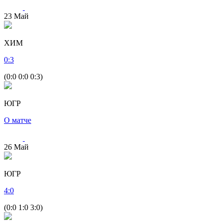
23
Май
ХИМ
0
:
3
(0:0 0:0 0:3)
ЮГР
О матче
26
Май
ЮГР
4
:
0
(0:0 1:0 3:0)