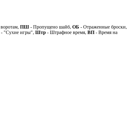
 воротам,
ПШ
- Пропущено шайб,
ОБ
- Отраженные броски,
- "Сухие игры",
Штр
- Штрафное время,
ВП
- Время на