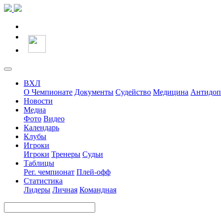
ВХЛ
О Чемпионате
Документы
Судейство
Медицина
Антидоп
Новости
Медиа
Фото
Видео
Календарь
Клубы
Игроки
Игроки
Тренеры
Судьи
Таблицы
Рег. чемпионат
Плей-офф
Статистика
Лидеры
Личная
Командная