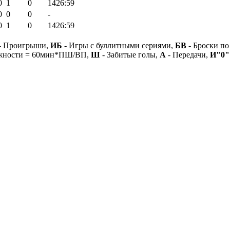
0
1
0
1426:59
0
0
0
-
0
1
0
1426:59
- Проигрыши,
ИБ
- Игры с буллитными сериями,
БВ
- Броски по
ежности = 60мин*ПШ/ВП,
Ш
- Забитые голы,
А
- Передачи,
И"0"