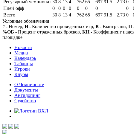
Регулярный чемпионат
30
8
13
4
762
65
697
91.5
2.73
0
Плей-офф
0
0
0
0
0
0
0
-
-
0
Всего
30
8
13
4
762
65
697
91.5
2.73
0
Условные обозначения
#
- Номер,
И
- Количество проведенных игр,
В
- Выигрыши,
П
%ОБ
- Процент отраженных бросков,
КН
- Коэффициент над
площадке
Новости
Медиа
Календарь
Таблицы
Игроки
Клубы
О Чемпионате
Документы
Антидопинг
Судейство