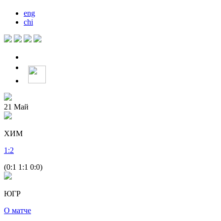
eng
chi
21
Май
ХИМ
1
:
2
(0:1 1:1 0:0)
ЮГР
О матче