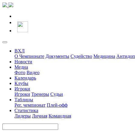
ВХЛ
О Чемпионате
Документы
Судейство
Медицина
Антидоп
Новости
Медиа
Фото
Видео
Календарь
Клубы
Игроки
Игроки
Тренеры
Судьи
Таблицы
Рег. чемпионат
Плей-офф
Статистика
Лидеры
Личная
Командная