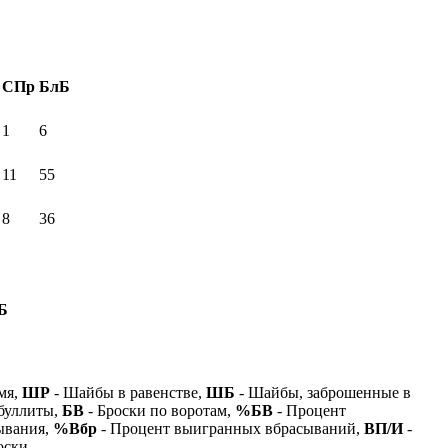
СПр
БлБ
1
6
11
55
8
36
Б
мя,
ШР
- Шайбы в равенстве,
ШБ
- Шайбы, заброшенные в
буллиты,
БВ
- Броски по воротам,
%БВ
- Процент
ывания,
%Вбр
- Процент выигранных вбрасываний,
ВП/И
-
оски