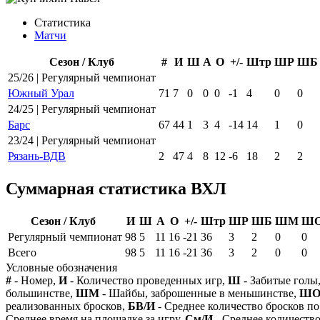
Статистика
Матчи
Сезон / Клуб
#
И
Ш
А
О
+/-
Штр
ШР
ШБ
25/26 | Регулярный чемпионат
Южный Урал
71
7
0
0
0
-1
4
0
0
24/25 | Регулярный чемпионат
Барс
67
44
1
3
4
-14
14
1
0
23/24 | Регулярный чемпионат
Рязань-ВДВ
2
47
4
8
12
-6
18
2
2
Суммарная статистика ВХЛ
Сезон / Клуб
И
Ш
А
О
+/-
Штр
ШР
ШБ
ШМ
Ш
Регулярный чемпионат
98
5
11
16
-21
36
3
2
0
0
Всего
98
5
11
16
-21
36
3
2
0
0
Условные обозначения
#
- Номер,
И
- Количество проведенных игр,
Ш
- Забитые голы
большинстве,
ШМ
- Шайбы, заброшенные в меньшинстве,
Ш
реализованных бросков,
БВ/И
- Среднее количество бросков по
Среднее время на площадке за игру,
См/И
- Среднее количество