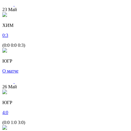
23
Май
ХИМ
0
:
3
(0:0 0:0 0:3)
ЮГР
О матче
26
Май
ЮГР
4
:
0
(0:0 1:0 3:0)