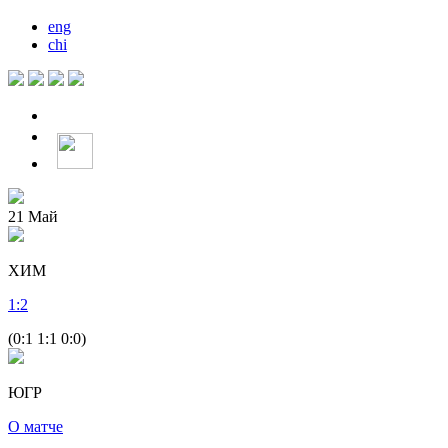
eng
chi
21
Май
ХИМ
1
:
2
(0:1 1:1 0:0)
ЮГР
О матче