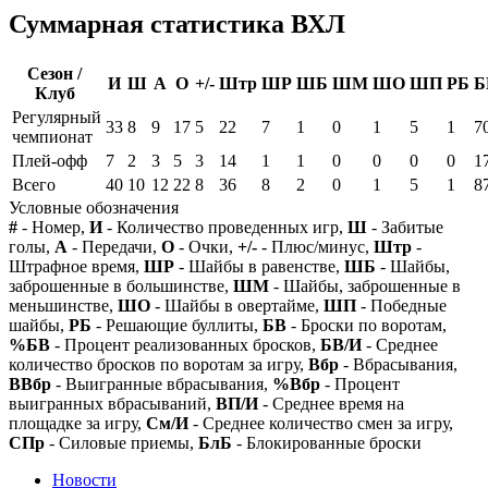
Суммарная статистика ВХЛ
Сезон /
И
Ш
А
О
+/-
Штр
ШР
ШБ
ШМ
ШО
ШП
РБ
Б
Клуб
Регулярный
33
8
9
17
5
22
7
1
0
1
5
1
7
чемпионат
Плей-офф
7
2
3
5
3
14
1
1
0
0
0
0
1
Всего
40
10
12
22
8
36
8
2
0
1
5
1
8
Условные обозначения
#
- Номер,
И
- Количество проведенных игр,
Ш
- Забитые
голы,
А
- Передачи,
О
- Очки,
+/-
- Плюс/минус,
Штр
-
Штрафное время,
ШР
- Шайбы в равенстве,
ШБ
- Шайбы,
заброшенные в большинстве,
ШМ
- Шайбы, заброшенные в
меньшинстве,
ШО
- Шайбы в овертайме,
ШП
- Победные
шайбы,
РБ
- Решающие буллиты,
БВ
- Броски по воротам,
%БВ
- Процент реализованных бросков,
БВ/И
- Среднее
количество бросков по воротам за игру,
Вбр
- Вбрасывания,
ВВбр
- Выигранные вбрасывания,
%Вбр
- Процент
выигранных вбрасываний,
ВП/И
- Среднее время на
площадке за игру,
См/И
- Среднее количество смен за игру,
СПр
- Силовые приемы,
БлБ
- Блокированные броски
Новости