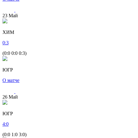
23
Май
ХИМ
0
:
3
(0:0 0:0 0:3)
ЮГР
О матче
26
Май
ЮГР
4
:
0
(0:0 1:0 3:0)