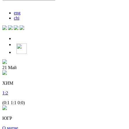
eng
chi
21
Май
ХИМ
1
:
2
(0:1 1:1 0:0)
ЮГР
О матче