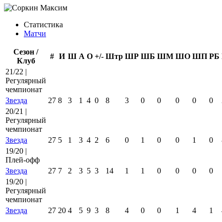
Статистика
Матчи
Сезон /
#
И
Ш
А
О
+/-
Штр
ШР
ШБ
ШМ
ШО
ШП
РБ
Клуб
21/22 |
Регулярный
чемпионат
Звезда
27
8
3
1
4
0
8
3
0
0
0
0
0
20/21 |
Регулярный
чемпионат
Звезда
27
5
1
3
4
2
6
0
1
0
0
1
0
19/20 |
Плей-офф
Звезда
27
7
2
3
5
3
14
1
1
0
0
0
0
19/20 |
Регулярный
чемпионат
Звезда
27
20
4
5
9
3
8
4
0
0
1
4
1