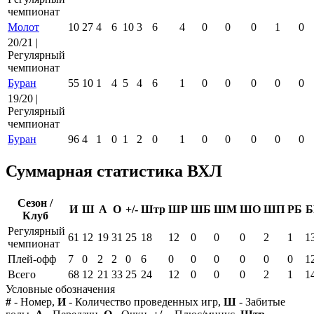
чемпионат
Молот
10
27
4
6
10
3
6
4
0
0
0
1
0
20/21 |
Регулярный
чемпионат
Буран
55
10
1
4
5
4
6
1
0
0
0
0
0
19/20 |
Регулярный
чемпионат
Буран
96
4
1
0
1
2
0
1
0
0
0
0
0
Суммарная статистика ВХЛ
Сезон /
И
Ш
А
О
+/-
Штр
ШР
ШБ
ШМ
ШО
ШП
РБ
Б
Клуб
Регулярный
61
12
19
31
25
18
12
0
0
0
2
1
1
чемпионат
Плей-офф
7
0
2
2
0
6
0
0
0
0
0
0
1
Всего
68
12
21
33
25
24
12
0
0
0
2
1
1
Условные обозначения
#
- Номер,
И
- Количество проведенных игр,
Ш
- Забитые