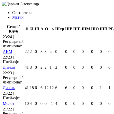
Статистика
Матчи
Сезон /
#
И
Ш
А
О
+/-
Штр
ШР
ШБ
ШМ
ШО
ШП
РБ
Клуб
23/24 |
Регулярный
чемпионат
АКМ
22
2
0
3
3
4
0
0
0
0
0
0
0
22/23 |
Плей-офф
Дизель
41
3
0
2
2
1
2
0
0
0
0
0
0
22/23 |
Регулярный
чемпионат
Дизель
41
18
6
6
12
12
6
6
0
0
0
1
1
21/22 |
Плей-офф
Молот
10
4
0
0
0
-1
4
0
0
0
0
0
0
21/22 |
Регулярный