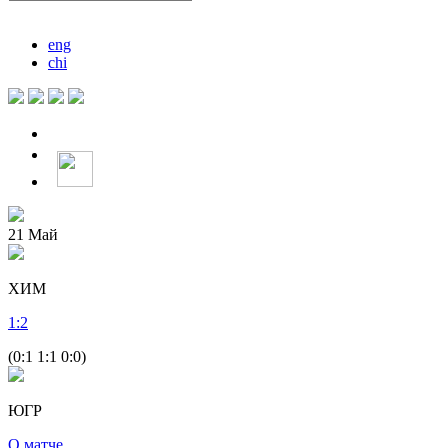
eng
chi
21
Май
ХИМ
1
:
2
(0:1 1:1 0:0)
ЮГР
О матче