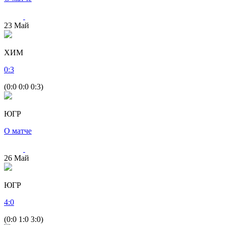
23
Май
ХИМ
0
:
3
(0:0 0:0 0:3)
ЮГР
О матче
26
Май
ЮГР
4
:
0
(0:0 1:0 3:0)