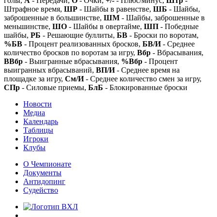
голы,
А
- Передачи,
О
- Очки,
+/-
- Плюс/минус,
Штр
-
Штрафное время,
ШР
- Шайбы в равенстве,
ШБ
- Шайбы,
заброшенные в большинстве,
ШМ
- Шайбы, заброшенные в
меньшинстве,
ШО
- Шайбы в овертайме,
ШП
- Победные
шайбы,
РБ
- Решающие буллиты,
БВ
- Броски по воротам,
%БВ
- Процент реализованных бросков,
БВ/И
- Среднее
количество бросков по воротам за игру,
Вбр
- Вбрасывания,
ВВбр
- Выигранные вбрасывания,
%Вбр
- Процент
выигранных вбрасываний,
ВП/И
- Среднее время на
площадке за игру,
См/И
- Среднее количество смен за игру,
СПр
- Силовые приемы,
БлБ
- Блокированные броски
Новости
Медиа
Календарь
Таблицы
Игроки
Клубы
О Чемпионате
Документы
Антидопинг
Судейство