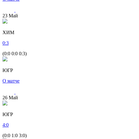
23
Май
ХИМ
0
:
3
(0:0 0:0 0:3)
ЮГР
О матче
26
Май
ЮГР
4
:
0
(0:0 1:0 3:0)