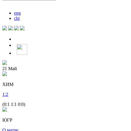
eng
chi
21
Май
ХИМ
1
:
2
(0:1 1:1 0:0)
ЮГР
О матче