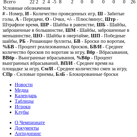
Всего
22
2
2
4
-5
8
2
0
0
0
0
0
26
Условные обозначения
#
- Номер,
И
- Количество проведенных игр,
Ш
- Забитые
голы,
А
- Передачи,
О
- Очки,
+/-
- Плюс/минус,
Штр
-
Штрафное время,
ШР
- Шайбы в равенстве,
ШБ
- Шайбы,
заброшенные в большинстве,
ШМ
- Шайбы, заброшенные в
меньшинстве,
ШО
- Шайбы в овертайме,
ШП
- Победные
шайбы,
РБ
- Решающие буллиты,
БВ
- Броски по воротам,
%БВ
- Процент реализованных бросков,
БВ/И
- Среднее
количество бросков по воротам за игру,
Вбр
- Вбрасывания,
ВВбр
- Выигранные вбрасывания,
%Вбр
- Процент
выигранных вбрасываний,
ВП/И
- Среднее время на
площадке за игру,
См/И
- Среднее количество смен за игру,
СПр
- Силовые приемы,
БлБ
- Блокированные броски
Новости
Медиа
Календарь
Таблицы
Игроки
Клубы
О Чемпионате
Документы
Антидопинг