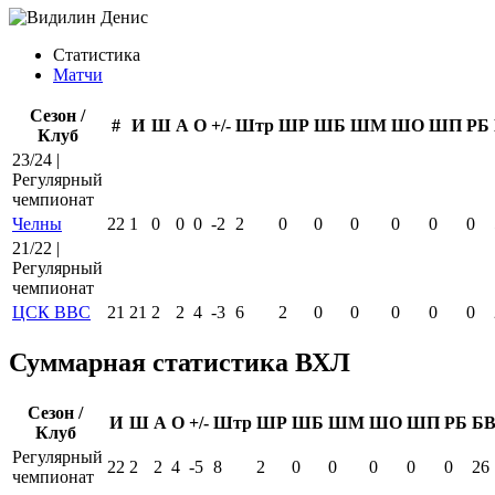
Статистика
Матчи
Сезон /
#
И
Ш
А
О
+/-
Штр
ШР
ШБ
ШМ
ШО
ШП
РБ
Клуб
23/24 |
Регулярный
чемпионат
Челны
22
1
0
0
0
-2
2
0
0
0
0
0
0
21/22 |
Регулярный
чемпионат
ЦСК ВВС
21
21
2
2
4
-3
6
2
0
0
0
0
0
Суммарная статистика ВХЛ
Сезон /
И
Ш
А
О
+/-
Штр
ШР
ШБ
ШМ
ШО
ШП
РБ
Б
Клуб
Регулярный
22
2
2
4
-5
8
2
0
0
0
0
0
26
чемпионат