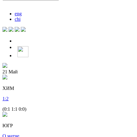
eng
chi
21
Май
ХИМ
1
:
2
(0:1 1:1 0:0)
ЮГР
О матче