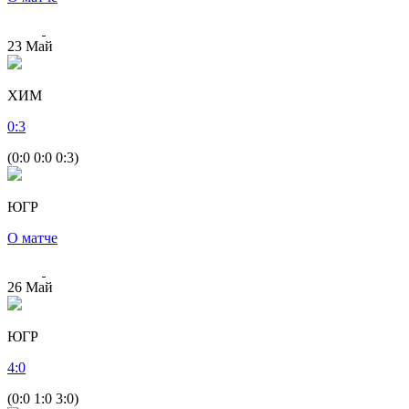
23
Май
ХИМ
0
:
3
(0:0 0:0 0:3)
ЮГР
О матче
26
Май
ЮГР
4
:
0
(0:0 1:0 3:0)