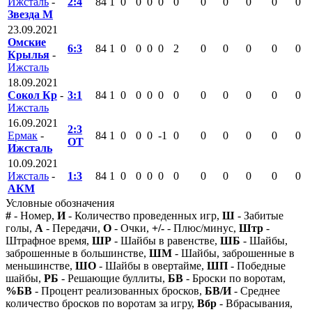
Ижсталь
-
2:4
84
1
0
0
0
0
0
0
0
0
0
0
Звезда М
23.09.2021
Омские
6:3
84
1
0
0
0
0
2
0
0
0
0
0
Крылья
-
Ижсталь
18.09.2021
Сокол Кр
-
3:1
84
1
0
0
0
0
0
0
0
0
0
0
Ижсталь
16.09.2021
2:3
Ермак
-
84
1
0
0
0
-1
0
0
0
0
0
0
ОТ
Ижсталь
10.09.2021
Ижсталь
-
1:3
84
1
0
0
0
0
0
0
0
0
0
0
АКМ
Условные обозначения
#
- Номер,
И
- Количество проведенных игр,
Ш
- Забитые
голы,
А
- Передачи,
О
- Очки,
+/-
- Плюс/минус,
Штр
-
Штрафное время,
ШР
- Шайбы в равенстве,
ШБ
- Шайбы,
заброшенные в большинстве,
ШМ
- Шайбы, заброшенные в
меньшинстве,
ШО
- Шайбы в овертайме,
ШП
- Победные
шайбы,
РБ
- Решающие буллиты,
БВ
- Броски по воротам,
%БВ
- Процент реализованных бросков,
БВ/И
- Среднее
количество бросков по воротам за игру,
Вбр
- Вбрасывания,