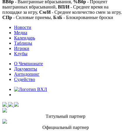
ВВбр
- Выигранные вбрасывания,
%Вбр
- Процент
выигранных вбрасываний,
ВП/И
- Среднее время на
площадке за игру,
См/И
- Среднее количество смен за игру,
СПр
- Силовые приемы,
БлБ
- Блокированные броски
Новости
Медиа
Календарь
Таблицы
Игроки
Клубы
О Чемпионате
Документы
Антидопинг
Судейство
Титульный партнер
Официальный партнер