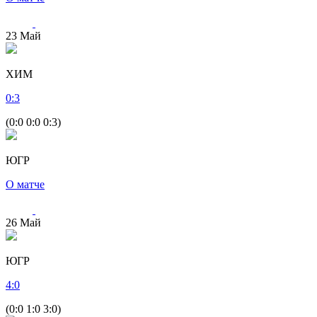
23
Май
ХИМ
0
:
3
(0:0 0:0 0:3)
ЮГР
О матче
26
Май
ЮГР
4
:
0
(0:0 1:0 3:0)