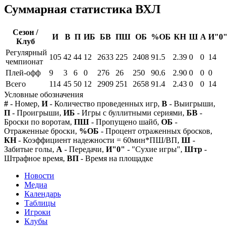
Суммарная статистика ВХЛ
Сезон /
И
В
П
ИБ
БВ
ПШ
ОБ
%ОБ
КН
Ш
А
И"0
Клуб
Регулярный
105
42
44
12
2633
225
2408
91.5
2.39
0
0
14
чемпионат
Плей-офф
9
3
6
0
276
26
250
90.6
2.90
0
0
0
Всего
114
45
50
12
2909
251
2658
91.4
2.43
0
0
14
Условные обозначения
#
- Номер,
И
- Количество проведенных игр,
В
- Выигрыши,
П
- Проигрыши,
ИБ
- Игры с буллитными сериями,
БВ
-
Броски по воротам,
ПШ
- Пропущено шайб,
ОБ
-
Отраженные броски,
%ОБ
- Процент отраженных бросков,
КН
- Коэффициент надежности = 60мин*ПШ/ВП,
Ш
-
Забитые голы,
А
- Передачи,
И"0"
- "Сухие игры",
Штр
-
Штрафное время,
ВП
- Время на площадке
Новости
Медиа
Календарь
Таблицы
Игроки
Клубы