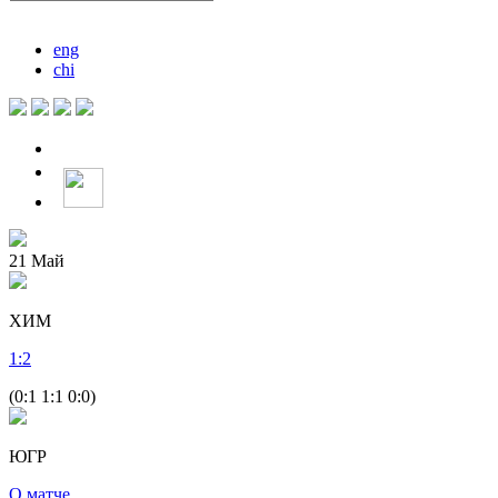
eng
chi
21
Май
ХИМ
1
:
2
(0:1 1:1 0:0)
ЮГР
О матче