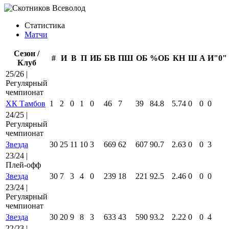
Статистика
Матчи
Сезон /
#
И
В
П
ИБ
БВ
ПШ
ОБ
%ОБ
КН
Ш
А
И"0"
Клуб
25/26 |
Регулярный
чемпионат
ХК Тамбов
1
2
0
1
0
46
7
39
84.8
5.74
0
0
0
24/25 |
Регулярный
чемпионат
Звезда
30
25
11
10
3
669
62
607
90.7
2.63
0
0
3
23/24 |
Плей-офф
Звезда
30
7
3
4
0
239
18
221
92.5
2.46
0
0
0
23/24 |
Регулярный
чемпионат
Звезда
30
20
9
8
3
633
43
590
93.2
2.22
0
0
4
22/23 |