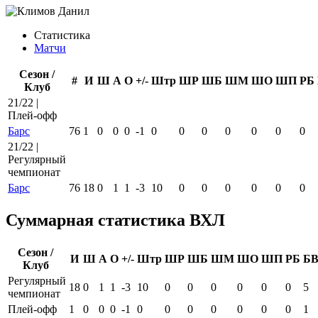
Статистика
Матчи
Сезон /
#
И
Ш
А
О
+/-
Штр
ШР
ШБ
ШМ
ШО
ШП
РБ
Клуб
21/22 |
Плей-офф
Барс
76
1
0
0
0
-1
0
0
0
0
0
0
0
21/22 |
Регулярный
чемпионат
Барс
76
18
0
1
1
-3
10
0
0
0
0
0
0
Суммарная статистика ВХЛ
Сезон /
И
Ш
А
О
+/-
Штр
ШР
ШБ
ШМ
ШО
ШП
РБ
Б
Клуб
Регулярный
18
0
1
1
-3
10
0
0
0
0
0
0
5
чемпионат
Плей-офф
1
0
0
0
-1
0
0
0
0
0
0
0
1