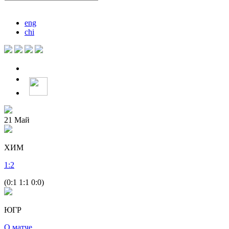
eng
chi
21
Май
ХИМ
1
:
2
(0:1 1:1 0:0)
ЮГР
О матче