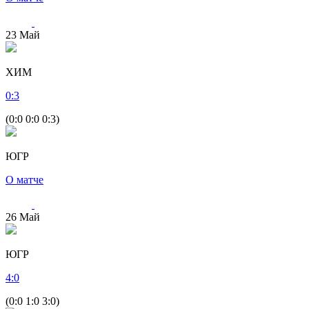
23
Май
ХИМ
0
:
3
(0:0 0:0 0:3)
ЮГР
О матче
26
Май
ЮГР
4
:
0
(0:0 1:0 3:0)