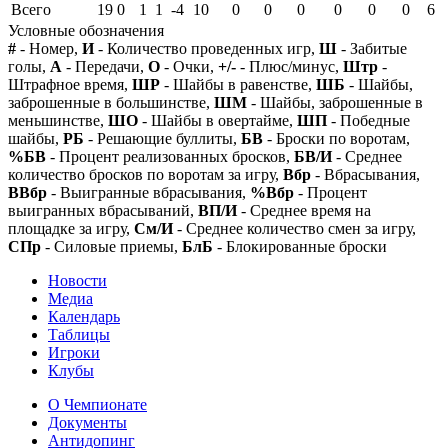
Всего
19
0
1
1
-4
10
0
0
0
0
0
0
6
Условные обозначения
#
- Номер,
И
- Количество проведенных игр,
Ш
- Забитые
голы,
А
- Передачи,
О
- Очки,
+/-
- Плюс/минус,
Штр
-
Штрафное время,
ШР
- Шайбы в равенстве,
ШБ
- Шайбы,
заброшенные в большинстве,
ШМ
- Шайбы, заброшенные в
меньшинстве,
ШО
- Шайбы в овертайме,
ШП
- Победные
шайбы,
РБ
- Решающие буллиты,
БВ
- Броски по воротам,
%БВ
- Процент реализованных бросков,
БВ/И
- Среднее
количество бросков по воротам за игру,
Вбр
- Вбрасывания,
ВВбр
- Выигранные вбрасывания,
%Вбр
- Процент
выигранных вбрасываний,
ВП/И
- Среднее время на
площадке за игру,
См/И
- Среднее количество смен за игру,
СПр
- Силовые приемы,
БлБ
- Блокированные броски
Новости
Медиа
Календарь
Таблицы
Игроки
Клубы
О Чемпионате
Документы
Антидопинг