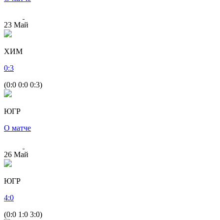
23
Май
ХИМ
0
:
3
(0:0 0:0 0:3)
ЮГР
О матче
26
Май
ЮГР
4
:
0
(0:0 1:0 3:0)