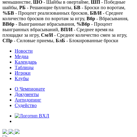
меньшинстве,
ШО
- Шайбы в овертайме,
ШП
- Победные
шайбы,
РБ
- Решающие буллиты,
БВ
- Броски по воротам,
%БВ
- Процент реализованных бросков,
БВ/И
- Среднее
количество бросков по воротам за игру,
Вбр
- Вбрасывания,
ВВбр
- Выигранные вбрасывания,
%Вбр
- Процент
выигранных вбрасываний,
ВП/И
- Среднее время на
площадке за игру,
См/И
- Среднее количество смен за игру,
СПр
- Силовые приемы,
БлБ
- Блокированные броски
Новости
Медиа
Календарь
Таблицы
Игроки
Клубы
О Чемпионате
Документы
Антидопинг
Судейство