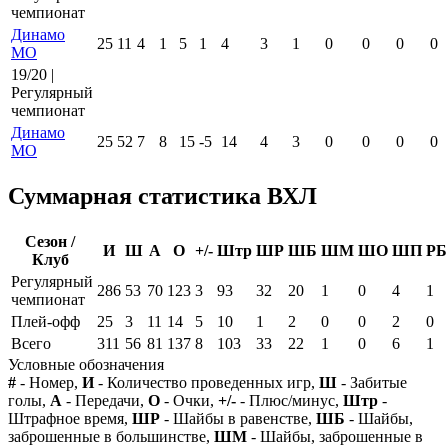
чемпионат
Динамо
25
11
4
1
5
1
4
3
1
0
0
0
0
МО
19/20 |
Регулярный
чемпионат
Динамо
25
52
7
8
15
-5
14
4
3
0
0
0
0
МО
Суммарная статистика ВХЛ
Сезон /
И
Ш
А
О
+/-
Штр
ШР
ШБ
ШМ
ШО
ШП
РБ
Клуб
Регулярный
286
53
70
123
3
93
32
20
1
0
4
1
чемпионат
Плей-офф
25
3
11
14
5
10
1
2
0
0
2
0
Всего
311
56
81
137
8
103
33
22
1
0
6
1
Условные обозначения
#
- Номер,
И
- Количество проведенных игр,
Ш
- Забитые
голы,
А
- Передачи,
О
- Очки,
+/-
- Плюс/минус,
Штр
-
Штрафное время,
ШР
- Шайбы в равенстве,
ШБ
- Шайбы,
заброшенные в большинстве,
ШМ
- Шайбы, заброшенные в