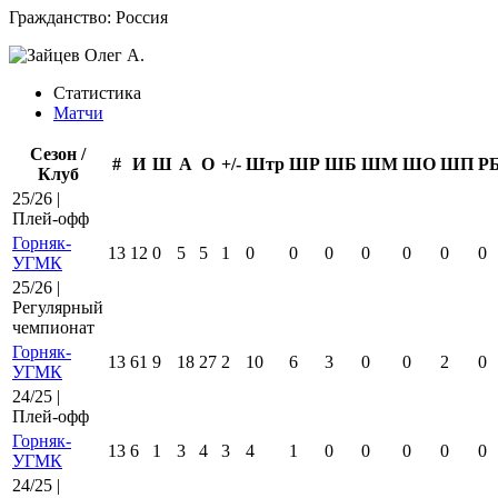
Гражданство:
Россия
Статистика
Матчи
Сезон /
#
И
Ш
А
О
+/-
Штр
ШР
ШБ
ШМ
ШО
ШП
Р
Клуб
25/26 |
Плей-офф
Горняк-
13
12
0
5
5
1
0
0
0
0
0
0
0
УГМК
25/26 |
Регулярный
чемпионат
Горняк-
13
61
9
18
27
2
10
6
3
0
0
2
0
УГМК
24/25 |
Плей-офф
Горняк-
13
6
1
3
4
3
4
1
0
0
0
0
0
УГМК
24/25 |