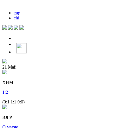
eng
chi
21
Май
ХИМ
1
:
2
(0:1 1:1 0:0)
ЮГР
О матче